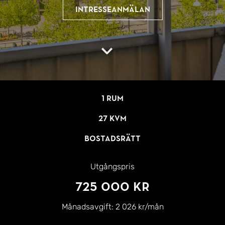
Intresseanmälan
1 rum
27 kvm
Bostadsrätt
Utgångspris
725 000 kr
Månadsavgift:
2 026 kr/mån