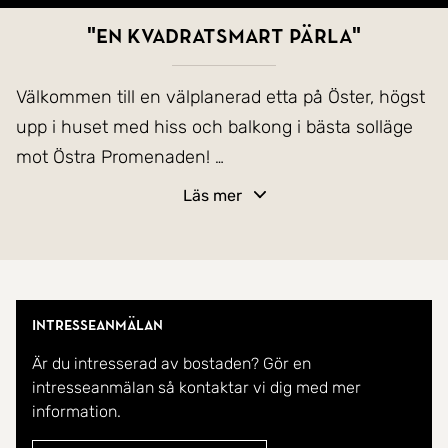
"EN KVADRATSMART PÄRLA"
Välkommen till en välplanerad etta på Öster, högst
upp i huset med hiss och balkong i bästa solläge
mot Östra Promenaden!
Läs mer
Här finner du en centralt belägen pärla med öppen
planlösning och goda förvaringsmöjligheter. Du
välkomnas av en ljus hall med avhängningsdel
samt platsbyggda garderober. Det stilrena och
Intresseanmälan
uppdaterade köket erbjuder bra arbetsytor, och det
Är du intresserad av bostaden? Gör en
rymliga allrummet med vackert trägolv leder vidare
intresseanmälan så kontaktar vi dig med mer
ut till balkongen med utsikt över den grönskande
information.
promenaden, en perfekt plats för avkoppling i