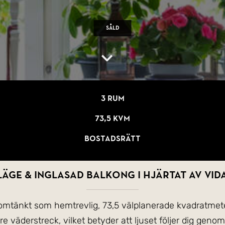
Såld
3 rum
73,5 kvm
Bostadsrätt
äge & inglasad balkong i hjärtat av Vid
mtänkt som hemtrevlig, 73,5 välplanerade kvadratmeter
e väderstreck, vilket betyder att ljuset följer dig genom