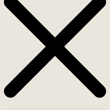
promenad bort, vilket gör det smidigt att ta sig till
campus i Linköping.
Välkommen hem!