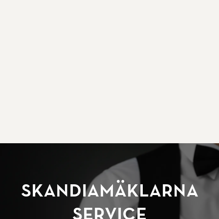
SkandiaMäklarna
Service