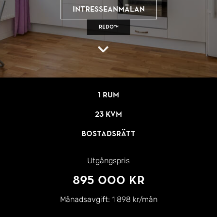
Intresseanmälan
REDO™
1 rum
23 kvm
Bostadsrätt
Utgångspris
895 000 kr
Månadsavgift:
1 898 kr/mån