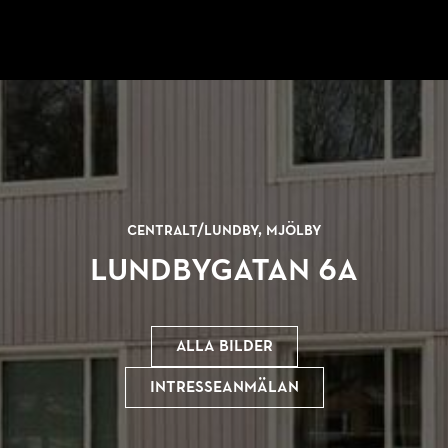
Centralt/
Lundby, Mjölby
Lundbygatan 6A
Alla bilder
Intresseanmälan