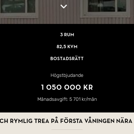
3 rum
82,5 kvm
Bostadsrätt
Högstbjudande
1 050 000 kr
Månadsavgift:
5 701 kr/mån
ch rymlig trea på första våningen nära