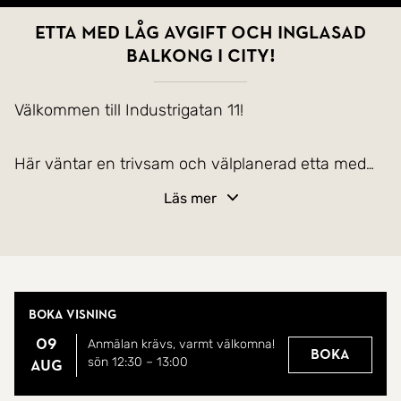
Etta med låg avgift och inglasad
balkong i city!
Välkommen till Industrigatan 11!
Här väntar en trivsam och välplanerad etta med
inglasad balkong. Läget är centralt och erbjuder
Läs mer
gångavstånd till butiker, caféer, restauranger och
mataffärer, liksom resecentrum och natursköna
promenadstråk längs Svartån.
Boka visning
När du stiger in möts du av en välkomnande hall
09
Anmälan krävs, varmt välkomna!
med praktiska garderobsutrymmen för ytterkläder
Boka
sön 12:30
–
13:00
aug
och förvaring. Det stilrena köket är yteffektivt och