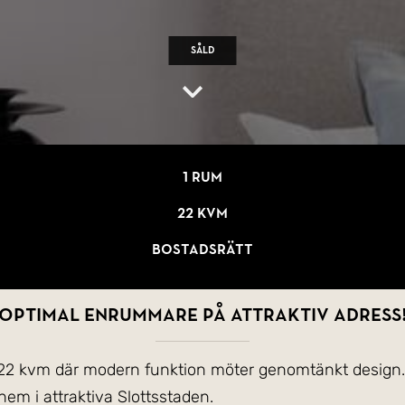
Såld
1 rum
22 kvm
Bostadsrätt
Optimal enrummare på attraktiv adress
 22 kvm där modern funktion möter genomtänkt design.
 hem i attraktiva Slottsstaden.