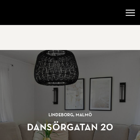
Gå till startsidan
Öppn
Lindeborg, Malmö
Dansörgatan 20