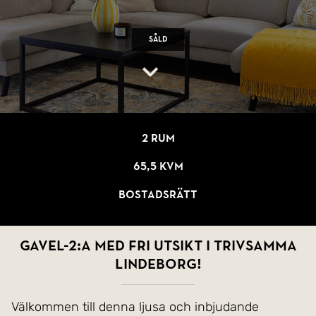
Såld
2 rum
65,5 kvm
Bostadsrätt
Gavel-2:a med fri utsikt i trivsamma
Lindeborg!
Välkommen till denna ljusa och inbjudande