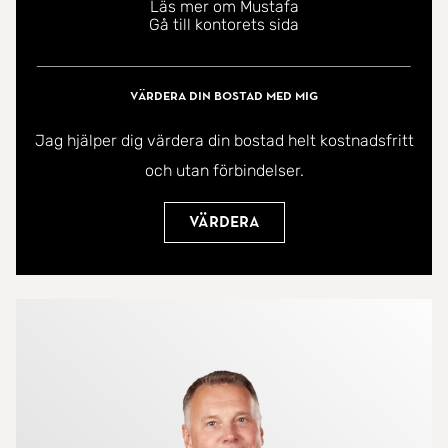
Läs mer om Mustafa
En flitigt besökt fotbollsplan ligger ett stenkast från
Gå till kontorets sida
bostaden, och i direkt anslutning finns även en
välsorterad ICA-butik samt busshållplats.
Värdera din bostad med mig
Jag hjälper dig värdera din bostad helt kostnadsfritt
och utan förbindelser.
Värdera