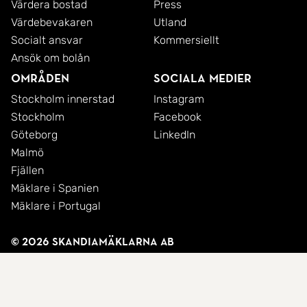
Värdera bostad
Press
Värdebevakaren
Utland
Socialt ansvar
Kommersiellt
Ansök om bolån
Områden
Sociala medier
Stockholm innerstad
Instagram
Stockholm
Facebook
Göteborg
LinkedIn
Malmö
Fjällen
Mäklare i Spanien
Mäklare i Portugal
© 2026 SkandiaMäklarna AB
Integritetspolicy
Cookies
Användarvillkor