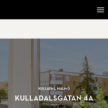
Gå till startsidan
Öppn
Kulladal, Malmö
Kulladalsgatan 4A