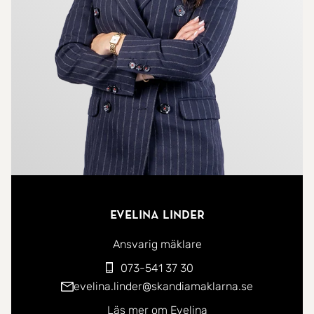
gästtoalett.
Här bor du i en omtyckt och lugn förening. Läget
är idealiskt, med närhet till bekvämligheter som
affärer, skolor, service och grönområden. Vi finner
även goda förbindelser med buss samt med bil.
Varmt välkommen att höra av dig till mig vid
intresse eller frågor.
Evelina Linder
Ansvarig mäklare
073-541 37 30
evelina.linder@skandiamaklarna.se
Läs mer om Evelina