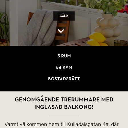
Såld
3 rum
84 kvm
Bostadsrätt
Genomgående trerummare med
inglasad balkong!
Varmt välkommen hem till Kulladalsgatan 4a, där