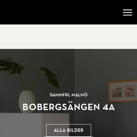
Gå till startsidan
Öppn
Dammfri, Malmö
Bobergsängen 4A
Alla bilder