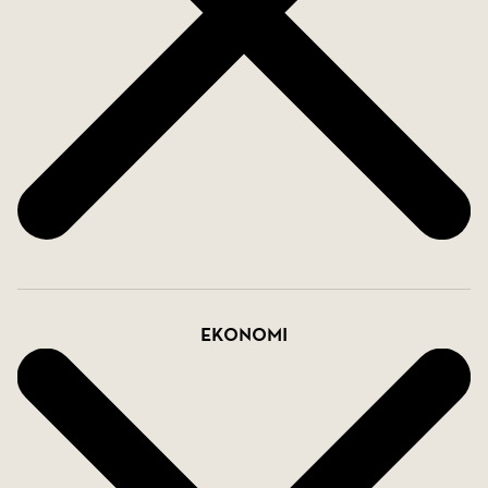
grönska, Eleda Stadion, Malmö Idrottsgymnasium
(MIG), Malmö Idrottsgrundskola samt Skånes
Universitetssjukhus (MAS/SUS). Föreningen
erbjuder dessutom en grönskande och välskött
innergård som blir en naturlig förlängning av
bostaden under årets varmare månader ? en
uppskattad plats för avkoppling och sociala
stunder.
För den som pendlar eller söker en praktisk
övernattningslägenhet är läget svårslaget.
Ekonomi
Kollektivtrafik finns inom cirka 200 meter och
parkeringsplats kan hyras i direkt anslutning till
fastigheten för endast 350 kr/månad. Med kort
avstånd till Triangeln, citykärnan och