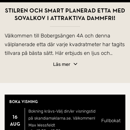
Stilren och smart planerad etta med
sovalkov i attraktiva Dammfri!
Välkommen till Bobergsängen 4A och denna
välplanerade etta där varje kvadratmeter har tagits
tillvara på bästa sätt. Här erbjuds en ljus och
trivsam bostad med stilrena ytskikt, smart
Läs mer
sovalkov och en öppen planlösning som skapar en
luftig känsla.
Det rymliga allrummet bjuder på ett generöst
Boka visning
fönsterparti som släpper in rikligt med dagsljus och
Bokning krävs-Välj din/er visningstid
ger plats för såväl soffgrupp som matplats. Den
16
på skandiamaklarna.se. Välkommen!
Fullbokat
öppna dispositionen mellan kök och vardagsrum
aug
Max Wessfeldt