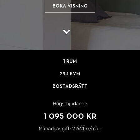
Boka visning
1 rum
29,1 kvm
Bostadsrätt
Högstbjudande
1 095 000 kr
Månadsavgift:
2 641 kr/mån