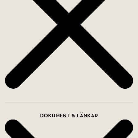
Ribersborgsstranden erbjuds här ett boende som
kombinerar lugnet i Dammfri med stadens hela
utbud runt hörnet.
Varmt välkommen på visning av Bobergsängen
4A!
Dokument & länkar