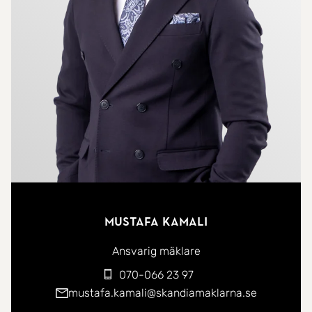
kommunikationer.
Almhög är ett perfekt område för dig som vill
kombinera lugnt boende med närhet till stadens
puls. Med goda kommunikationer i närheten blir
vardagspendlingen smidig och tidseffektiv,
samtidigt som du har tillgång till grönområden och
ett trivsamt kvarter.
Mustafa Kamali
Ansvarig mäklare
070-066 23 97
mustafa.kamali@skandiamaklarna.se