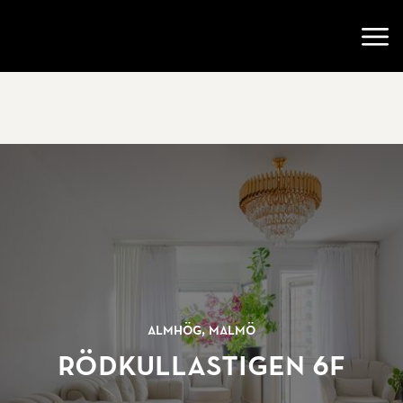
Gå till startsidan
Öppn
Almhög, Malmö
Rödkullastigen 6F