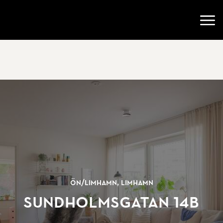
Gå till startsidan
Öppn
Ön/
Limhamn, Limhamn
Sundholmsgatan 14B