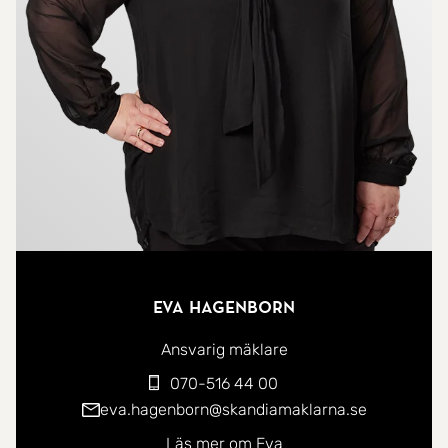
Tre rymliga sovrum erbjuder plats för hela familjen,
och två av rummen har direkt utgång till den
ljuvliga uteplatsen i sydväst. Här njuter du av
eftermiddags- och kvällssol, med plats för både
loungemöbler, grill och grönskande detaljer.
Två helkaklade badrum med dusch - varav det
större har både tvättmaskin och torktumlare - ger
ett smidigt och bekvämt vardagsliv.
Eva Hagenborn
Lägenheten är tyst och rofylld tack vare
Ansvarig mäklare
isolerande fönster, och tack vare det genomtänkta
070-516 44 00
läget håller den en behaglig temperatur året om -
eva.hagenborn@skandiamaklarna.se
sval på sommaren och varm på vintern.
Läs mer om Eva