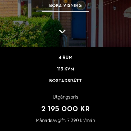
Boka visning
4 rum
113 kvm
Bostadsrätt
Utgångspris
2 195 000 kr
Månadsavgift:
7 390 kr/mån