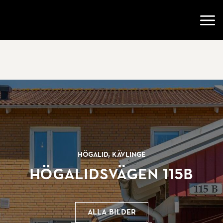
Gå till startsidan
Öppn
Högalid, Kävlinge
Högalidsvägen 115B
Alla bilder