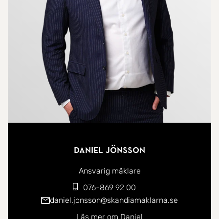
belåningsgrad om endast 867 kr/kvm och
bostadens nettoskuldsättning uppgår till
fantastiska 12.412 kr.
Nyrenoverad hiss finns samt kö till garage och p-
plats.
Närhet till allt man kan önska sig såsom citypuls,
livsmedelsbutiker, goda kommunikationer, service,
Stadsparken och nöjen.
Daniel Jönsson
Välkommen hem!
Ansvarig mäklare
076-869 92 00
daniel.jonsson@skandiamaklarna.se
Läs mer om Daniel