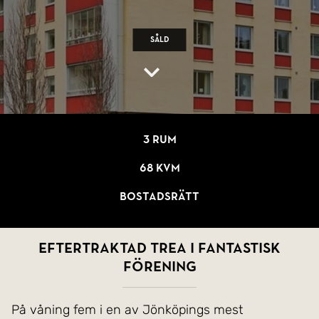
Såld
3 rum
68 kvm
Bostadsrätt
Eftertraktad trea i fantastisk
förening
På våning fem i en av Jönköpings mest