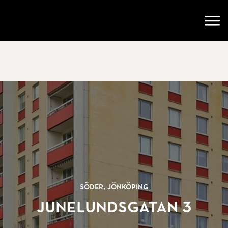
Gå till startsidan
Öppn
Söder, Jönköping
Junelundsgatan 3