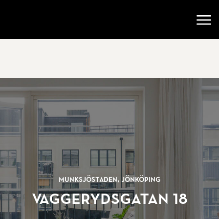
Gå till startsidan
Öppn
Munksjöstaden, Jönköping
Vaggerydsgatan 18