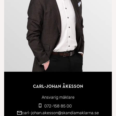
Det helkaklade badrummet håller samma höga
nivå och erbjuder både golvvärme, praktisk
tvättsektion samt kombinerad tvätt- och
torkmaskin. Förvaringen är väl tillgodosedd genom
flertalet garderober samt ett tillhörande förråd i
källaren.
Som boende i föreningen har du dessutom tillgång
till både gym och bastu - belägna på den
imponerande gemensamma takterrassen med
Carl-Johan Åkesson
härliga vyer.
Ansvarig mäklare
Läget i Munksjöstaden är svårslaget med närhet
072-158 85 00
till välsorterad matbutik, utmärkta
carl-johan.akesson@skandiamaklarna.se