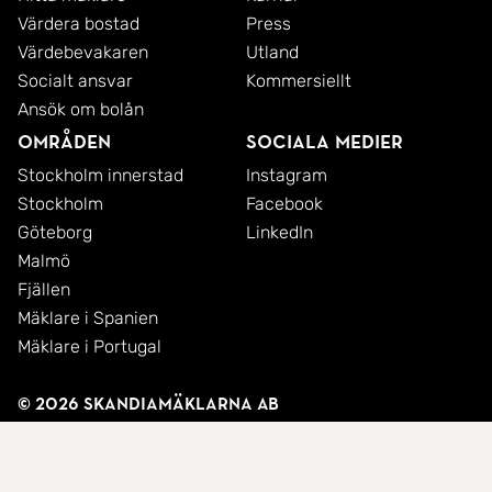
Värdera bostad
Press
Värdebevakaren
Utland
Socialt ansvar
Kommersiellt
Ansök om bolån
Områden
Sociala medier
Stockholm innerstad
Instagram
Stockholm
Facebook
Göteborg
LinkedIn
Malmö
Fjällen
Mäklare i Spanien
Mäklare i Portugal
© 2026 SkandiaMäklarna AB
Integritetspolicy
Cookies
Användarvillkor