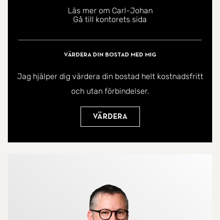
kommunikationer samt smidigt cykelavstånd till
Läs mer om Carl-Johan
Gå till kontorets sida
både city och högskolan. Här bor du modernt,
bekvämt och med allt du behöver inom räckhåll.
Värdera din bostad med mig
Detta är en kommande försäljning - kontakta
Jag hjälper dig värdera din bostad helt kostnadsfritt
handläggande fastighetsmäklare Carl-Johan
och utan förbindelser.
Åkesson för ytterligare infroamtion!
Värdera