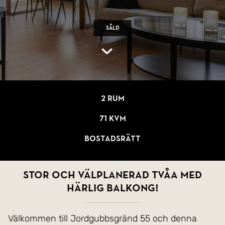
Såld
2 rum
71 kvm
Bostadsrätt
Stor och välplanerad tvåa med
härlig balkong!
Välkommen till Jordgubbsgränd 55 och denna