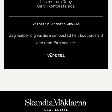
Läs mer om Jony
friluftsområdet Görvälns naturreservat vid
Gå till kontorets sida
Mälarens vatten och ett utegym och parkområde.
Söker du efter ett boende med ett trevligt område
Värdera din bostad med mig
har du hamnat rätt!
- Kontakta mäklaren för mer information och
Jag hjälper dig värdera din bostad helt kostnadsfritt
förhandsvisning!
och utan förbindelser.
Värdera