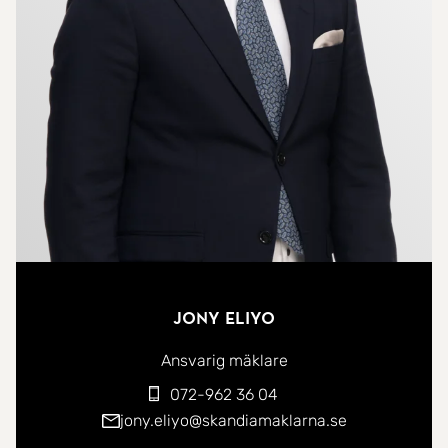
Stort och renoverat badrum med toalett, kommod
och dusch.
Att ha tillgång till utevistelse från lägenheten är
något som många drömmer om. I den här
lägenheten finns en underbar balkong som
verkligen höjer livskvaliteten för dig som boende.
Det bästa av allt är att balkongen ligger är i
söderläge. Här njuter man av sena sommarkvällar.
Lägenheten ligger på en lugn återvändsgata med
Jony Eliyo
bra avlastningsmöjligheter och vändzon. Närhet till
Ansvarig mäklare
Viksjö C med all tänkbar service som restauranger,
072-962 36 04
mataffär, apotek, systembolag, vårdcentral med
jony.eliyo@skandiamaklarna.se
mera. I närheten finns även härliga grönområden,