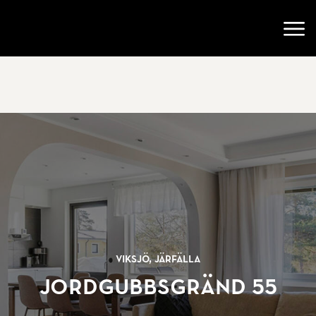
Gå till startsidan
Öppn
Viksjö, Järfälla
Jordgubbsgränd 55