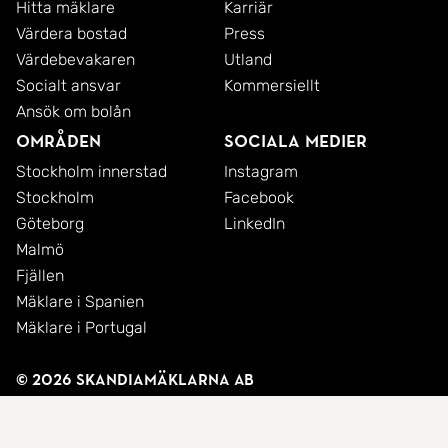
Hitta mäklare
Karriär
Värdera bostad
Press
Värdebevakaren
Utland
Socialt ansvar
Kommersiellt
Ansök om bolån
Områden
Sociala medier
Stockholm innerstad
Instagram
Stockholm
Facebook
Göteborg
LinkedIn
Malmö
Fjällen
Mäklare i Spanien
Mäklare i Portugal
© 2026 SkandiaMäklarna AB
Integritetspolicy
Cookies
Användarvillkor