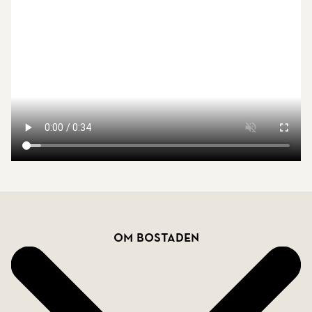
snabbt och smidigt till både jobb och citypuls.
Dessutom finns ett brett utbud av service och
shopping precis runt hörnet. Jakobsberg Centrum
ligger ett stenkast bort, där du kan promenera till
affärer, restauranger och ett stort utbud av andra
tjänster och nöjen. Det här är ett perfekt läge för
dig som vill ha allt inom bekvämt räckhåll.
Bostadsfakta
Om bostaden