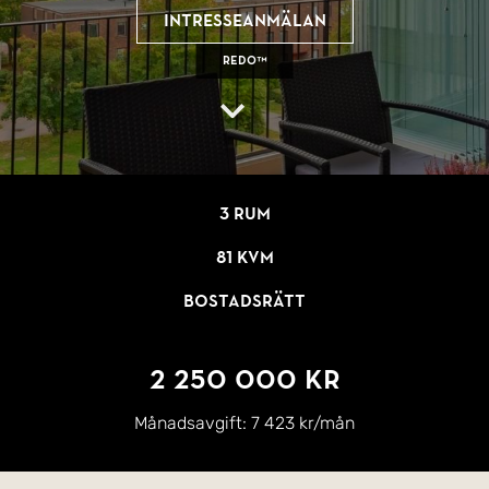
Intresseanmälan
REDO™
3 rum
81 kvm
Bostadsrätt
2 250 000 kr
Månadsavgift:
7 423 kr/mån