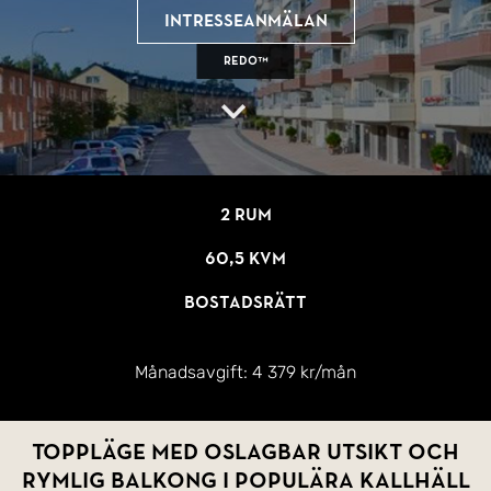
Intresseanmälan
REDO™
2 rum
60,5 kvm
Bostadsrätt
Månadsavgift:
4 379 kr/mån
Toppläge med oslagbar utsikt och
rymlig balkong i populära Kallhäll