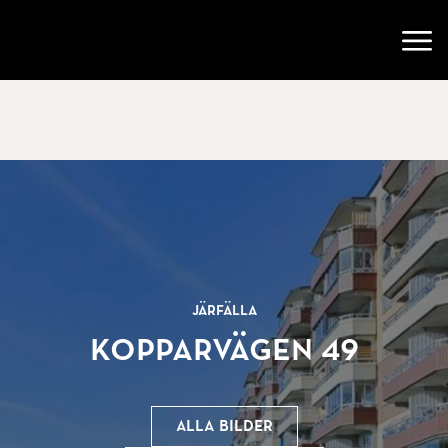
Gå till startsidan
Öppn
Järfälla
Kopparvägen 49
Alla bilder