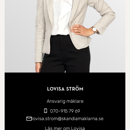
pergola, perfekt för sommarens lata dagar och
trevliga middagar.
Övervåningen rymmer två rogivande sovrum med
praktisk förvaring i platsbyggda garderober. Här
finns även en wc utrustad med tvättmaskin som
förenklar vardagen.
I källarplanet erbjuds generösa
förvaringsmöjligheter samt två extra rum som kan
Lovisa Ström
anpassas efter behov, kanske som gästrum,
hobbyrum, hemmakontor eller ett mysigt filmrum
Ansvarig mäklare
för hela familjen.
070-915 79 69
lovisa.strom@skandiamaklarna.se
Ett hem med många möjligheter och ett attraktivt
Läs mer om Lovisa