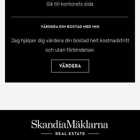
Gå till kontorets sida
läge- Varmt välkommen på visning!
Värdera din bostad med mig
Jag hjälper dig värdera din bostad helt kostnadsfritt
och utan förbindelser.
Värdera