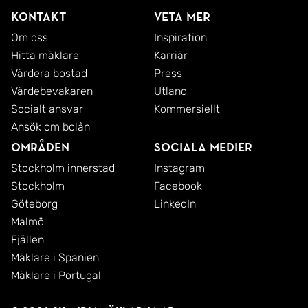
Kontakt
Veta mer
Om oss
Inspiration
Hitta mäklare
Karriär
Värdera bostad
Press
Värdebevakaren
Utland
Socialt ansvar
Kommersiellt
Ansök om bolån
Områden
Sociala medier
Stockholm innerstad
Instagram
Stockholm
Facebook
Göteborg
LinkedIn
Malmö
Fjällen
Mäklare i Spanien
Mäklare i Portugal