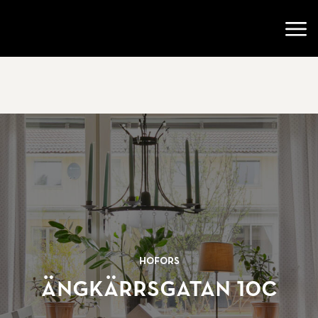
Gå till startsidan
Öppn
Hofors
Ängkärrsgatan 10C