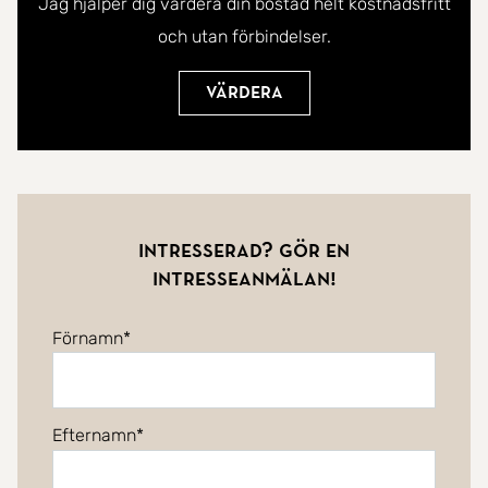
Jag hjälper dig värdera din bostad helt kostnadsfritt
och utan förbindelser.
Värdera
Intresserad? Gör en
intresseanmälan!
Förnamn
Efternamn