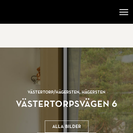
Gå till startsidan
Öppn
Västertorp/
Hägersten, Hägersten
Västertorpsvägen 6
Alla bilder