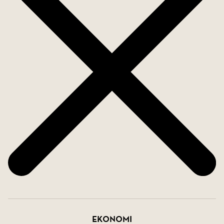
närhet till både stadspuls och natur.
Västertorp är ett område som många uppskattar
för sin charmiga småstadskänsla och sina gröna
omgivningar. Här bor du med närhet till mysiga
caféer, restauranger, parker och service samtidigt
som tunnelbanan endast ligger några minuter bort
och tar dig smidigt in till city. Området erbjuder
dessutom flera fina promenadstråk, utegym,
idrottsanläggningar och badmöjligheter under
sommaren. Det populära konditoriet Bakstugan
har blivit en självklar favorit för många i området
och bidrar till den genuina och hemtrevliga
känslan som gör Västertorp så uppskattat.
Ekonomi