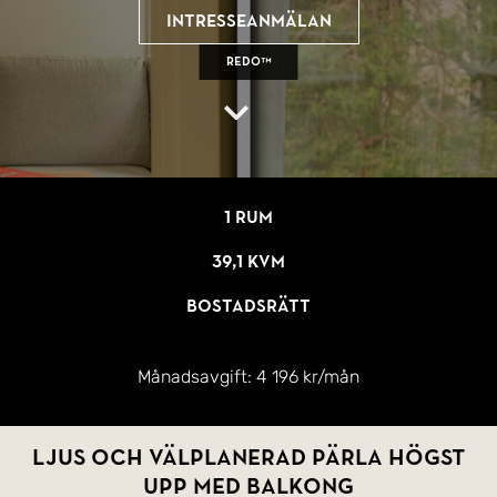
Intresseanmälan
REDO™
1 rum
39,1 kvm
Bostadsrätt
Månadsavgift:
4 196 kr/mån
Ljus och välplanerad pärla högst
upp med balkong