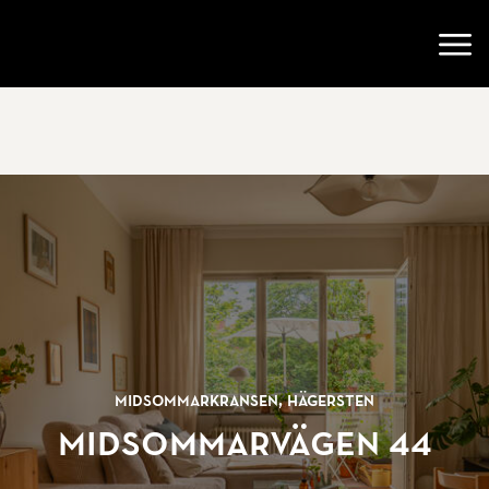
Gå till startsidan
Öppn
Midsommarkransen, Hägersten
Midsommarvägen 44