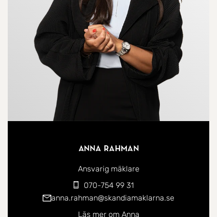
rymmer dubbelsäng och ett skrivbord, perfekt för
den som är i behov av ett litet hemmakontor.
Vardagsrummet är lättmöblerat med stor yta för
både större matbord och soffa. Här ifrån når du
lägenhetens balkong vilket ger både ett fint
ljusinsläpp, och också ett naturligt samspel mellan
inne och ute. Ljuset i vardagsrummet är underbart
tack vare söderläget. Det stora fönsterpartiet och
den glasade balkongdörren gör att dagsljuset
fullkomligt väller in och man får en ljus och
Anna Rahman
trivsam bostad oavsett årstid. Utöver detta har du
en välplanerad hall med gott om förvaring och ett
Ansvarig mäklare
helkaklat badrum med fönster och dusch.
070-754 99 31
anna.rahman@skandiamaklarna.se
Föreningen är mycket stabil och har uppskattade
Läs mer om Anna