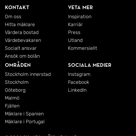
restaurangliv. På 1 tunnelbanestation från
Kontakt
Veta mer
Midsommarkransen är man i Liljeholmen med stor
Om oss
Inspiration
Hitta mäklare
Karriär
och modern galleria med 90 butiker och
Värdera bostad
Press
restauranger. Här kan man även resa vidare med
Värdebevakaren
Utland
tvärbana, flygbuss och flertalet busslinjer.
Socialt ansvar
Kommersiellt
Ansök om bolån
Områden
Sociala medier
Stockholm innerstad
Instagram
Stockholm
Facebook
Göteborg
LinkedIn
Malmö
Fjällen
Mäklare i Spanien
Mäklare i Portugal