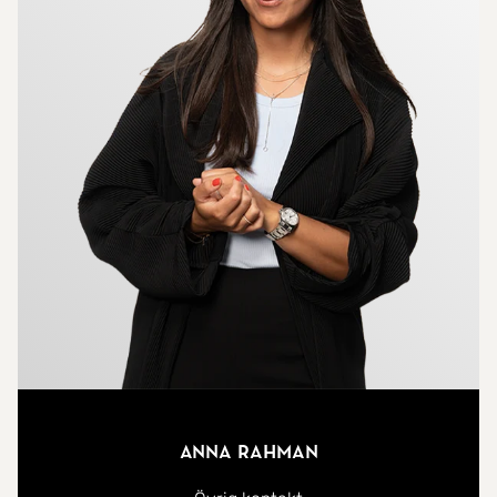
att upptäcka. Här finns även Winterviken med sin
park, utegym och café samt restaurang. Man tar
sig enkelt runt via fina promenadstråk och
cykelvägar. Med cykel kommer man till Södermalm
på ca 10 minuter via fina cykelvägar. Telefonplan
ligger ca 500 meter bort och där finns förutom
ytterligare en tunnelbanestation även ett rikt
kultur och restaurangliv. På 1 tunnelbanestation
från Midsommarkransen är man i Liljeholmen med
stor och modern galleria med 90 butiker och
restauranger. Här kan man även resa vidare med
tvärbana, flygbuss och flertalet busslinjer.
Anna Rahman