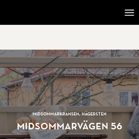
Gå till startsidan
Öppn
Midsommarkransen, Hägersten
Midsommarvägen 56