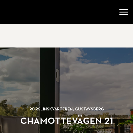
Gå till startsidan
Öppn
Porslinskvarteren, Gustavsberg
Chamottevägen 21