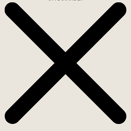
Lägenheten är belägen på Brynäs med närhet till
restauranger, matbutik, pizzeria samt goda
kommunikationer så du enkelt kan ta dig dit du vill.
Ett stenkast bort hittar du trivsamma
Stenebergsparken där både lekpark, minigolf och
skridskobana på vintern finns. En kort promenad
bort hittar du nybyggda statsdelen Godisfabriken
som erbjuder både matbutik, saluhall och
restauranger.
Välkommen hem!