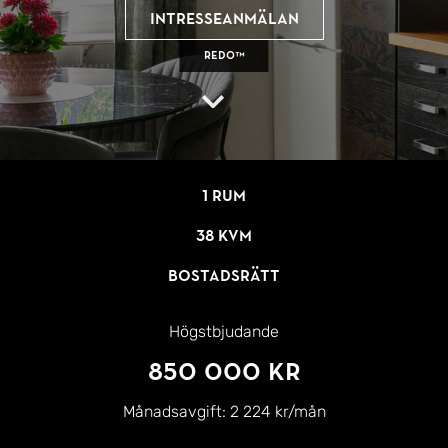
Intresseanmälan
REDO™
1 rum
38 kvm
Bostadsrätt
Högstbjudande
850 000 kr
Månadsavgift:
2 224 kr/mån