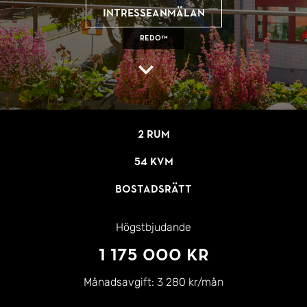
Intresseanmälan
REDO™
2 rum
54 kvm
Bostadsrätt
Högstbjudande
1 175 000 kr
Månadsavgift:
3 280 kr/mån