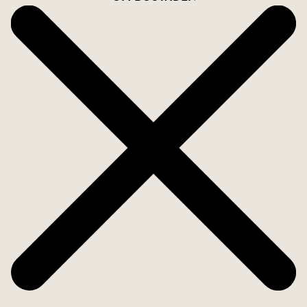
Ett stenkast bort hittar du trivsamma
Stenebergsparken där både lekpark, minigolf och
skridskobana på vintern finns. En kort promenad
bort hittar du nybyggda statsdelen Godisfabriken
som erbjuder både matbutik, saluhall och
restauranger.
KONTAKTA ANSVARIG MÄKLARE FÖR MER
INFORMATION/VISNING.
Välkommen hem!