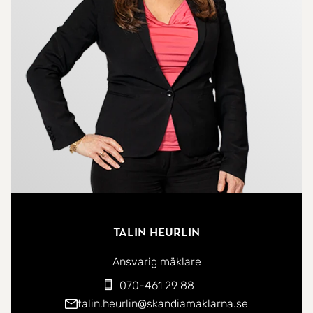
Dessutom finns en passage med gott om förvaring
i flera garderober samt en praktisk klädkammare.
Under det senaste året har bostaden fått flera fina
uppdateringar: nylagt golv i stora delar av
lägenheten, nymålade väggar, installerad
diskmaskin, nya innerdörrar och moderna handtag
på köksluckor och garderober. Fiber är draget till
sovrummet för snabb och stabil uppkoppling. Till
lägenheten hör även vindsförråd och cykelförråd,
och i samma plan finns en smidig gemensam
Talin Heurlin
tvättstuga. I föreningen finns även en gemensam
pergola med utemöbler och möjlighet att använda
Ansvarig mäklare
grill.
070-461 29 88
talin.heurlin@skandiamaklarna.se