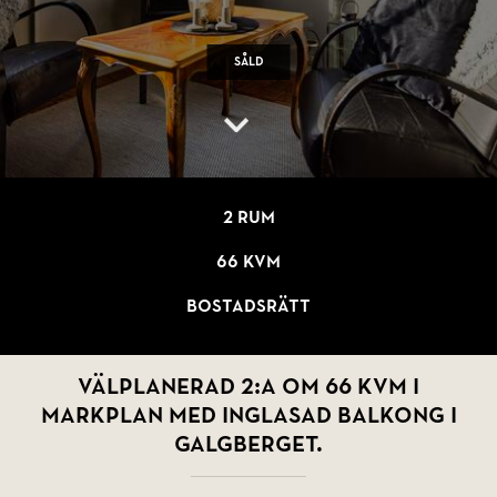
Såld
2 rum
66 kvm
Bostadsrätt
Välplanerad 2:a om 66 kvm i
markplan med inglasad balkong i
Galgberget.