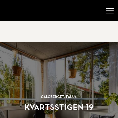
Gå till startsidan
Öppn
Galgberget, Falun
Kvartsstigen 19