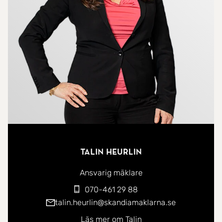
Här bor du i ett omtyckt område med närhet till
både natur och fritidsaktiviteter. På bara fem
minuter med bil når du Källviksbacken för
utförsåkning, badplatser och sjön Runn med båtliv,
vackra vyer och Främby udde med restaurang och
aktiviteter. Samtidigt tar du dig snabbt in till Falu
centrum med sitt breda utbud av butiker, caféer
och restauranger. Som extra vardagsbekvämlighet
finns även City Gross och systembolaget endast
fem minuter bort med bil.
Talin Heurlin
Välkommen att anmäla dig till visning.
Ansvarig mäklare
070-461 29 88
talin.heurlin@skandiamaklarna.se
Läs mer om Talin