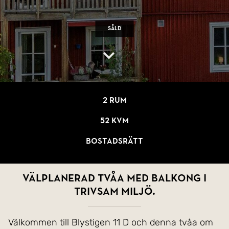
Såld
2 rum
52 kvm
Bostadsrätt
Välplanerad tvåa med balkong i
trivsam miljö.
Välkommen till Blystigen 11 D och denna tvåa om