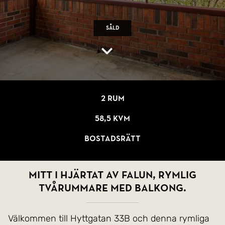
Såld
2 rum
58,5 kvm
Bostadsrätt
Mitt i hjärtat av Falun, rymlig
tvårummare med balkong.
Välkommen till Hyttgatan 33B och denna rymliga