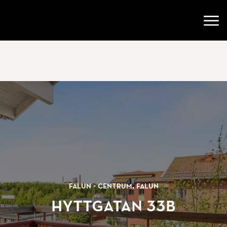
Gå till startsidan
Öppn
Falun - Centrum, Falun
Hyttgatan 33B