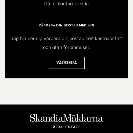
Gå till kontorets sida
gemensamma utrymmen som underlättar
vardagen.
Värdera din bostad med mig
Missa inte chansen att anmäla dig till visning.
Jag hjälper dig värdera din bostad helt kostnadsfritt
och utan förbindelser.
Välkommen hem!
Värdera