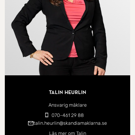
form av garderober. Här finns alla möjligheter att
skapa ett hem helt i din egen stil och smak.
Läget är svårslaget, här bor du i direkt närhet till
Faluns stadskärna med dess butiker, caféer,
träningsanläggningar och kulturutbud.
Resecentrum ligger på bekvämt avstånd, vilket gör
pendling både smidigt och snabbt.
Föreningen, HSB Brf Hovslagaren i Falun, är en
Talin Heurlin
stabil och välskött bostadsrättsförening som
erbjuder sina medlemmar trevliga gemensamma
Ansvarig mäklare
ytor, inklusive en grön innergård med grillplats,
070-461 29 88
bord och stolar, perfekt för sociala sommarkvällar.
talin.heurlin@skandiamaklarna.se
Här finns även praktiska förråd och andra
Läs mer om Talin