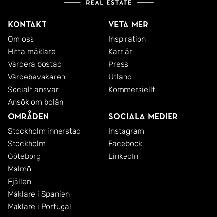
restauranger, gym m.m. Fem minuter med bil från
lägenheten ligger Bromma Blocks med 60-tal
Kontakt
Veta mer
butiker och restauranger. I närområdet finns även
Om oss
Inspiration
Hitta mäklare
Karriär
en mängd grönområden och parker, vilket ger gott
Värdera bostad
Press
om utrymme för utomhusaktiviteter och
Värdebevakaren
Utland
promenader. Att ta en löptur eller promenad runt
Socialt ansvar
Kommersiellt
Lillsjön är mycket populärt och här finns även ett
Ansök om bolån
bra utegym.
Områden
Sociala medier
Stockholm innerstad
Instagram
Tveka inte att kontakta mig vid minsta fråga eller
Stockholm
Facebook
fundering!
Göteborg
LinkedIn
/Linn Holmer
Malmö
Fjällen
Mäklare i Spanien
Mäklare i Portugal