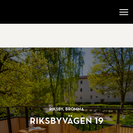
Gå till startsidan
Öppn
Riksby, Bromma
Riksbyvägen 19