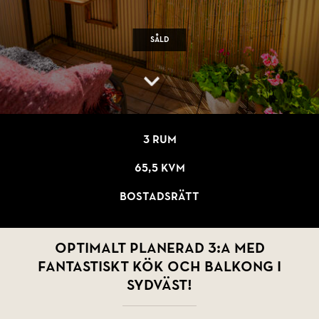
Såld
3 rum
65,5 kvm
Bostadsrätt
Optimalt planerad 3:a med
fantastiskt kök och balkong i
sydväst!