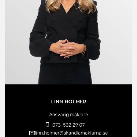
* Oerhört trygg och stabil BRF med låg belåning -
en av Brommas absolut bästa föreningar!
* Två harmoniska sovrum med plats för
dubbelsäng
*De vackra funkisdetaljerna väl bevarade såsom;
2,7m i takhöjd och vackra originalparketter i
vardagsrum samt sovrum
* Mycket god förvaring i bostaden. Nuvarande
ägare har dessutom tillgång till ett källarförråd &
ett matkällarförråd.
* Absolut närhet till områdets trevliga grön- och
Linn Holmer
strövområden
* Gångavstånd till såväl Abrahamsbergs T-bana
Ansvarig mäklare
som Brommaplans allehanda service. Gröna
073-532 29 07
linjens tunnelbana med ca 15 min in till city.
linn.holmer@skandiamaklarna.se