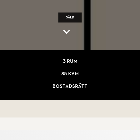
Såld
3 rum
85 kvm
Bostadsrätt