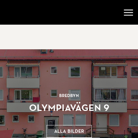
Gå till startsidan
Öppn
Bredbyn
Olympiavägen 9
Alla bilder