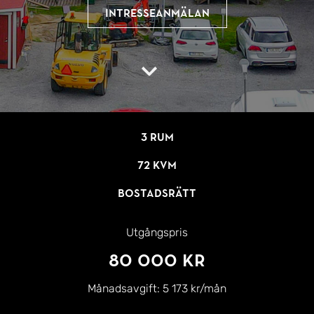
Intresseanmälan
3 rum
72 kvm
Bostadsrätt
Utgångspris
80 000 kr
Månadsavgift:
5 173 kr/mån