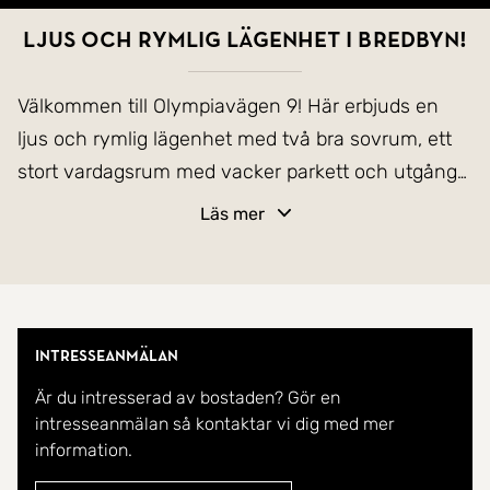
Ljus och rymlig lägenhet i Bredbyn!
Välkommen till Olympiavägen 9! Här erbjuds en
ljus och rymlig lägenhet med två bra sovrum, ett
stort vardagsrum med vacker parkett och utgång
till balkong samt ett funktionellt kök med plats för
Läs mer
matgrupp. Bostaden erbjuder gott om förvaring
genom flera garderober och en generös hall med
plats för ytterligare förvaringsmöbler.
Intresseanmälan
Här finns dessutom stor potential för dig som vill
Är du intresserad av bostaden? Gör en
sätta din egen prägel på ditt framtida hem.
intresseanmälan så kontaktar vi dig med mer
information.
Brf Tjäderby är en äkta förening med god ekonomi.