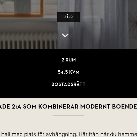
Såld
2 rum
54,5 kvm
Bostadsrätt
ade 2:a som kombinerar modernt boende 
ig hall med plats för avhängning. Härifrån når du hemm