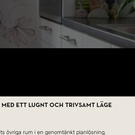
med ett lugnt och trivsamt läge
ets övriga rum i en genomtänkt planlösning.