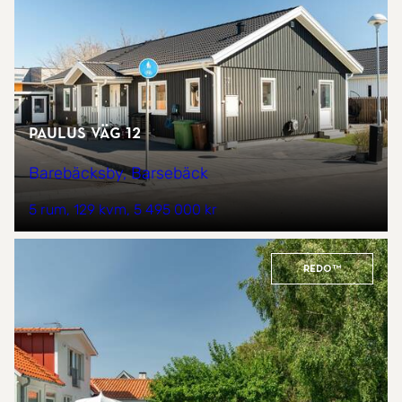
Paulus väg 12
Barebäcksby, Barsebäck
5 rum
129 kvm
5 495 000 kr
REDO™