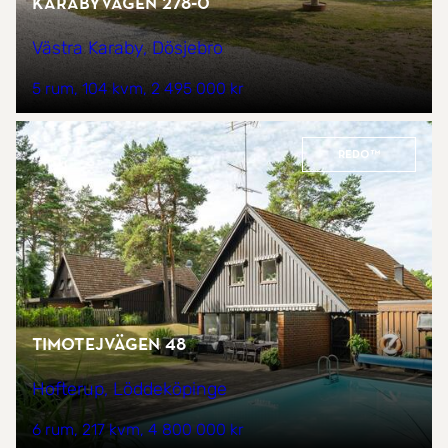
Karabyvägen 278-0
Västra Karaby, Dösjebro
5 rum
104 kvm
2 495 000 kr
REDO™
Timotejvägen 48
Hofterup, Löddeköpinge
6 rum
217 kvm
4 800 000 kr