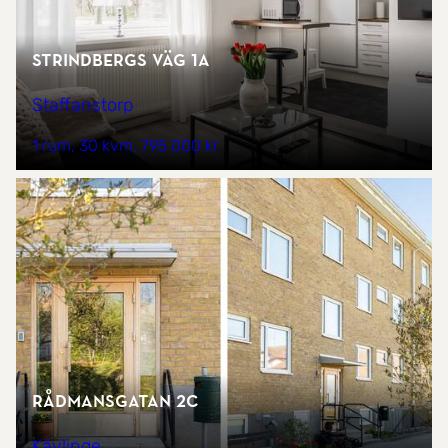
Strindbergs väg 1A
Staffanstorp
1 rum
30 kvm
795 000 kr
Rådmansgatan 2C
Kävlinge