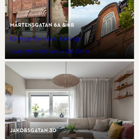
Mårtensgatan 6A & 6B
Kävlinge-Centrum, Kävlinge
7 rum
168 + 240 kvm
6 250 000 kr
Jakobsgatan 30