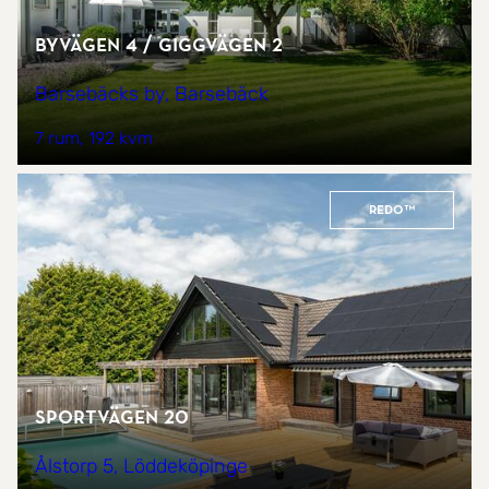
Byvägen 4 / Giggvägen 2
Barsebäcks by, Barsebäck
7 rum
192 kvm
REDO™
Sportvägen 20
Ålstorp 5, Löddeköpinge