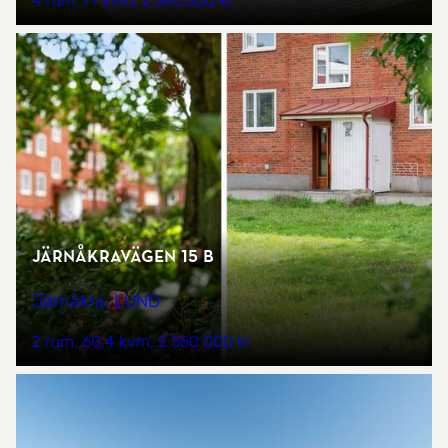
4 rum
77 kvm
2 395 000 kr
Järnåkravägen 15 B
Järnåkra, LUND
2 rum
60,4 kvm
2 550 000 kr