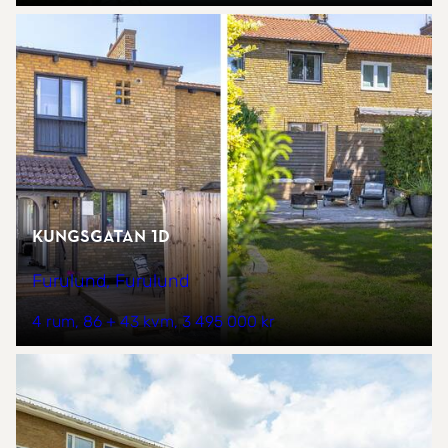
Kungsgatan 1D
Furulund, Furulund
4 rum
86 + 43 kvm
3 495 000 kr