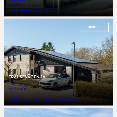
1 rum
41 kvm
895 000 kr
REDO™
Frälsevägen 16
Furulund
4 rum
127,3 + 64 kvm
5 900 000 kr