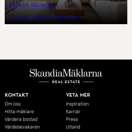
Centralt, Kävlinge
2 rum
58 + 58 kvm
3 195 000 kr
Kontakt
Veta mer
Om oss
Inspiration
Hitta mäklare
Karriär
Värdera bostad
Press
Värdebevakaren
Utland