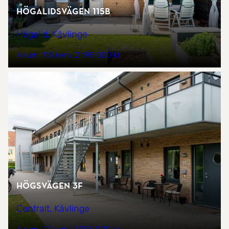
Högalidsvägen 115B
Högalid, Kävlinge
4 rum
113 kvm
2 195 000 kr
Högsvägen 3F
Centralt, Kävlinge