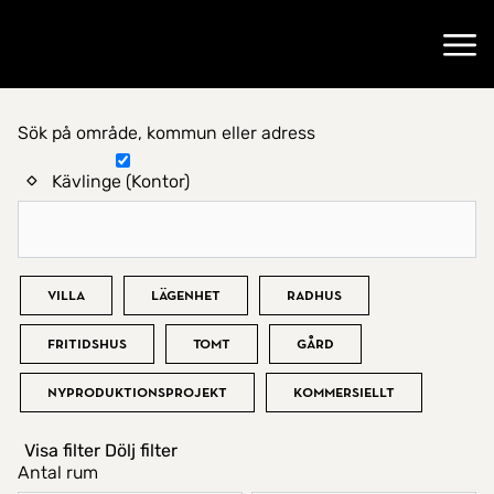
Gå till startsidan
Öppn
Sök på område, kommun eller adress
Hitta hem
Kävlinge (Kontor)
Bostadstyp
Villa
Lägenhet
Radhus
Fritidshus
Tomt
Gård
Nyproduktionsprojekt
Kommersiellt
Visa filter
Dölj filter
Antal rum