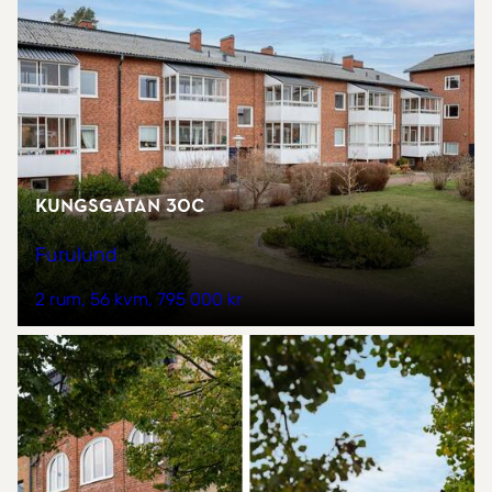
Kungsgatan 30C
Furulund
2 rum
56 kvm
795 000 kr