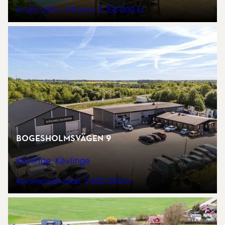
6 rum
200 + 175 kvm
5 750 000 kr
Bogesholmsvägen 9
Kävlinge, Kävlinge
Kommersiell lokal
9 500 000 kr