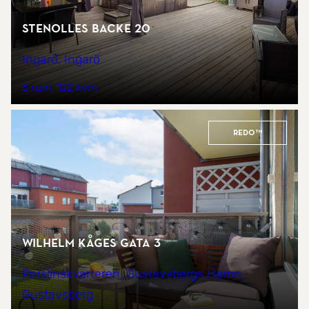
Stenolles backe 20
Ingarö, Ingarö
5 rum
122 kvm
REDO™
Wilhelm Kåges gata 3
Porslinskvarteren, Gustavsbergs Hamn,
Gustavsberg