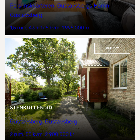
Porslinskvarteren, Gustavsbergs Hamn,
Gustavsberg
1,5 rum
43 + 17,5 kvm
1 995 000 kr
REDO™
Stenkullen 3D
Gustavsberg, Gustavsberg
2 rum
50 kvm
2 900 000 kr