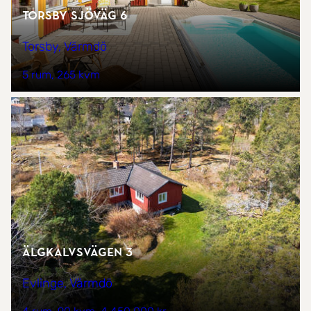
Torsby sjöväg 6
Torsby, Värmdö
5 rum
265 kvm
Älgkalvsvägen 3
Evlinge, Värmdö