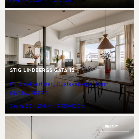
4 rum
90 kvm
4 450 000 kr
Stig Lindbergs gata 15
Porslinskvarteren, Gustavsbergs Hamn,
GUSTAVSBERG
3 rum
83 + 20 kvm
3 350 000 kr
REDO™