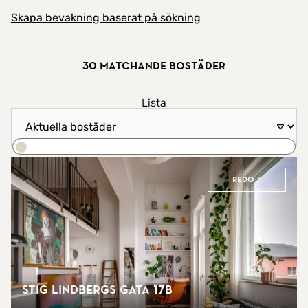
Skapa bevakning baserat på sökning
30 matchande bostäder
Visa resultat som
Lista
Sortera efter
Karta
Sök
REDO™
Stig Lindbergs gata 17B