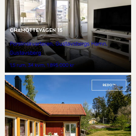
Chamottevägen 15
Porslinskvarteren, Gustavsbergs Hamn,
Gustavsberg
1,5 rum
34 kvm
1 895 000 kr
REDO™