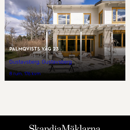
Palmqvists väg 23
Gustavsberg, Gustavsberg
8 rum
176 kvm