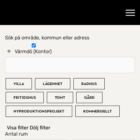
Gå till startsidan
Öppn
Sök på område, kommun eller adress
Hitta hem
Värmdö (Kontor)
Bostadstyp
Villa
Lägenhet
Radhus
Fritidshus
Tomt
Gård
Nyproduktionsprojekt
Kommersiellt
Visa filter
Dölj filter
Antal rum