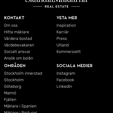
Kontakt
Veta mer
Om oss
Inspiration
Hitta mäklare
Karriär
Värdera bostad
Press
Värdebevakaren
Utland
Socialt ansvar
Kommersiellt
Ansök om bolån
Områden
Sociala medier
Stockholm innerstad
Instagram
Stockholm
Facebook
Göteborg
LinkedIn
Malmö
Fjällen
Mäklare i Spanien
Mäklare i Portugal