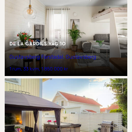
De la Gardies väg 10
Gustavsberg Farstadal, Gustavsberg
1 rum
33 kvm
1 850 000 kr
REDO™