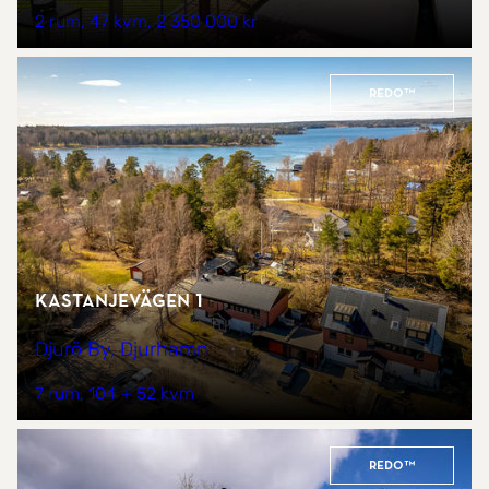
2 rum
47 kvm
2 350 000 kr
REDO™
Kastanjevägen 1
Djurö By, Djurhamn
7 rum
104 + 52 kvm
REDO™