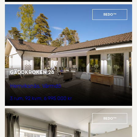
REDO™
Gäddkroken 28
Herrviksnäs, Värmdö
3 rum
92 kvm
6 995 000 kr
REDO™