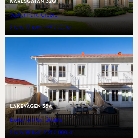
Karlsgatan 32Q
Väster Park, Örebro
2 rum
73 kvm
1 995 000 kr
Lakevägen 38A
Ekeby Almby, Örebro
5 rum
99 kvm
2 250 000 kr