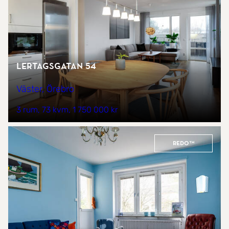
Lertagsgatan 54
Väster, Örebro
3 rum
73 kvm
1 750 000 kr
REDO™