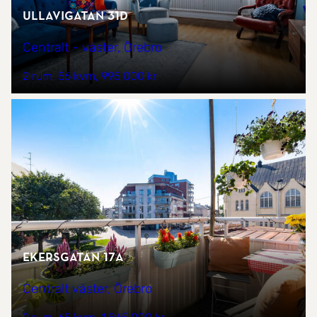
Ullavigatan 31D
Centralt - väster, Örebro
2 rum
56 kvm
995 000 kr
Ekersgatan 17A
Centralt väster, Örebro