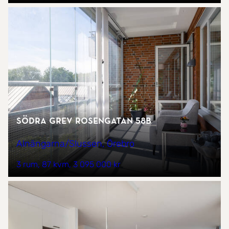
Södra Grev Rosengatan 58B
Alnängarna/Slussen, Örebro
3 rum
87 kvm
3 095 000 kr