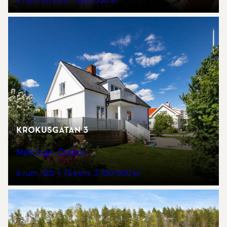
2 rum
65 kvm
1 865 000 kr
Krokusgatan 3
Mellringe, Örebro
6 rum
120 + 75 kvm
3 750 000 kr