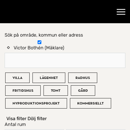
Gå till startsidan
Öppn
Sök på område, kommun eller adress
Hitta hem
Victor Bothén (Mäklare)
Bostadstyp
Villa
Lägenhet
Radhus
Fritidshus
Tomt
Gård
Nyproduktionsprojekt
Kommersiellt
Visa filter
Dölj filter
Antal rum