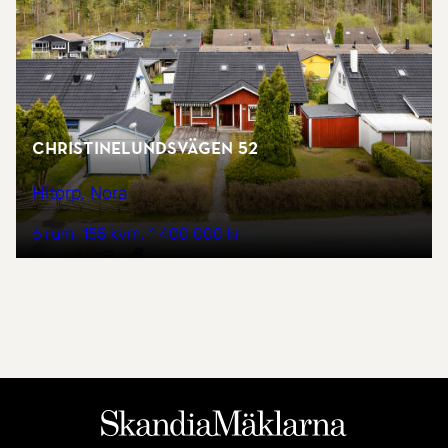
Christinelundsvägen 52
Hitorp, Nora
6 rum
155 kvm
1 400 000 kr