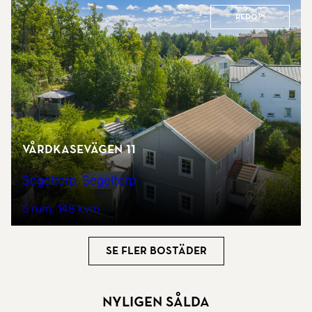
REDO™
Vårdkasevägen 11
Segeltorp, Segeltorp
5 rum
148 kvm
Se fler bostäder
Nyligen sålda