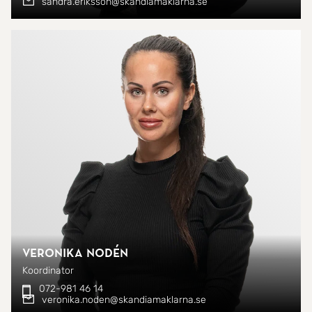
sandra.eriksson@skandiamaklarna.se
Veronika Nodén
Koordinator
072-981 46 14
veronika.noden@skandiamaklarna.se