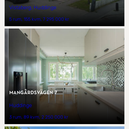
Vistaberg, Huddinge
5 rum
155 kvm
7 295 000 kr
Mangårdsvägen 7
Huddinge
3 rum
89 kvm
2 250 000 kr