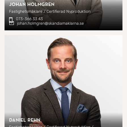
Johan Holmgren
Fastighetsmäklare / Certifierad Nyproduktion
073-366 33 43
johan.holmgren@skandiamaklarna.se
Daniel Rehn