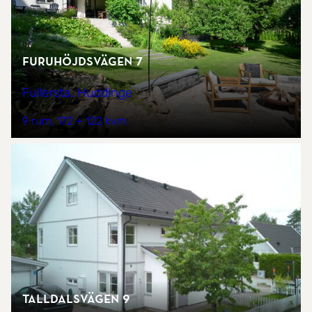
Furuhöjdsvägen 7
Fullersta, Huddinge
9 rum
172 + 122 kvm
Talldalsvägen 9