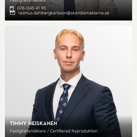
Fastighetsmäklare
076-045 41 95
rasmus.dahlbergkarlsson@skandiamaklarna.se
Timmy Heiskanen
Fastighetsmäklare / Certifierad Nyproduktion