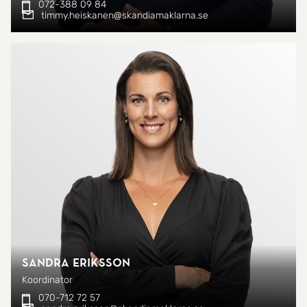
072-388 09 84
timmy.heiskanen@skandiamaklarna.se
Sandra Eriksson
Koordinator
070-712 72 57