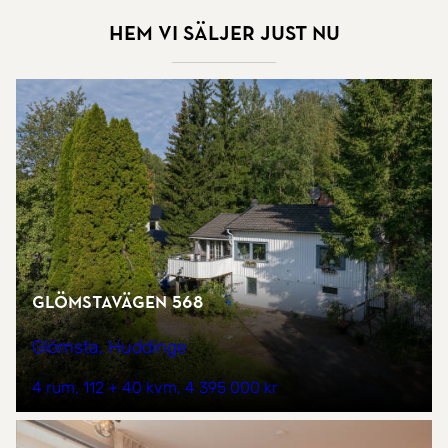
Hem vi säljer just nu
Glömstavägen 568
Glömsta, Huddinge
4 rum
112 + 40 kvm
4 395 000 kr