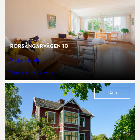
Rörsångarvägen 10
Vidja, Farsta
2 rum
40 + 12 kvm
Såld