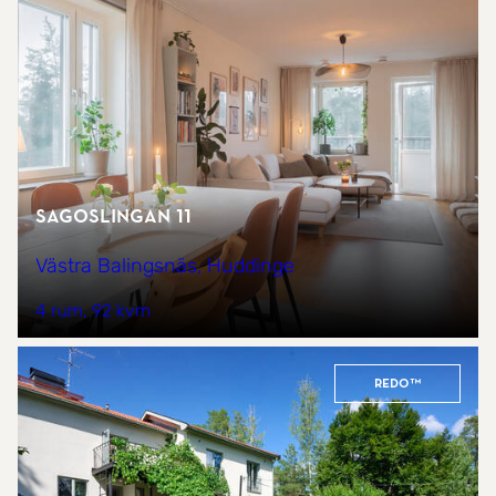
Sagoslingan 11
Västra Balingsnäs, Huddinge
4 rum
92 kvm
REDO™