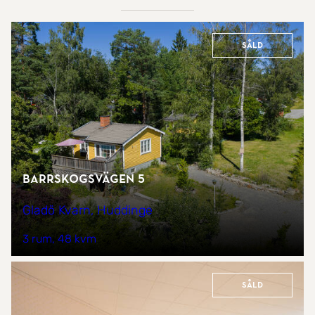
Såld
Barrskogsvägen 5
Gladö Kvarn, Huddinge
3 rum
48 kvm
Såld