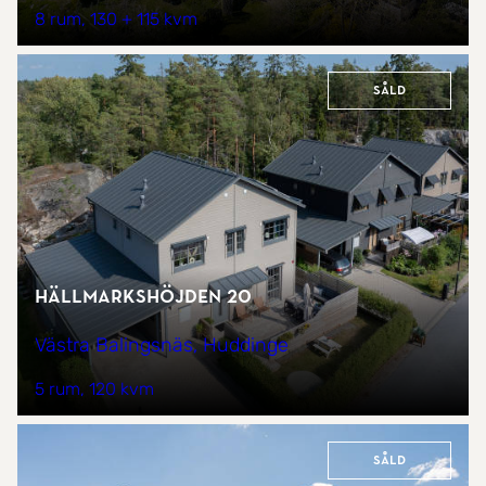
8 rum
130 + 115 kvm
Såld
Hällmarkshöjden 20
Västra Balingsnäs, Huddinge
5 rum
120 kvm
Såld