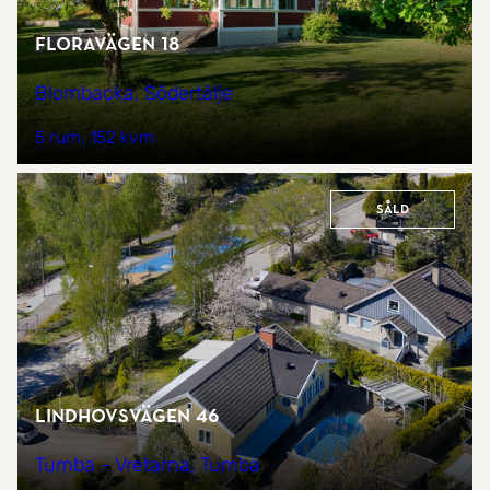
Floravägen 18
Blombacka, Södertälje
5 rum
152 kvm
Såld
Lindhovsvägen 46
Tumba - Vretarna, Tumba