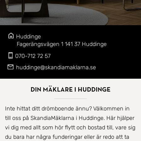
Huddinge
Fagerängsvägen 1
141 37
Huddinge
070-712 72 57
huddinge@skandiamaklarna.se
Din mäklare i Huddinge
Inte hittat ditt drömboende ännu? Välkommen in
till oss på SkandiaMäklarna i Huddinge. Här hjälper
vi dig med allt som hör flytt och bostad till, vare sig
du bara har några funderingar eller är redo att ta