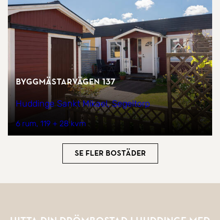
Byggmästarvägen 137
Huddinge Sankt Mikael, Segeltorp
6 rum
119 + 28 kvm
Se fler bostäder