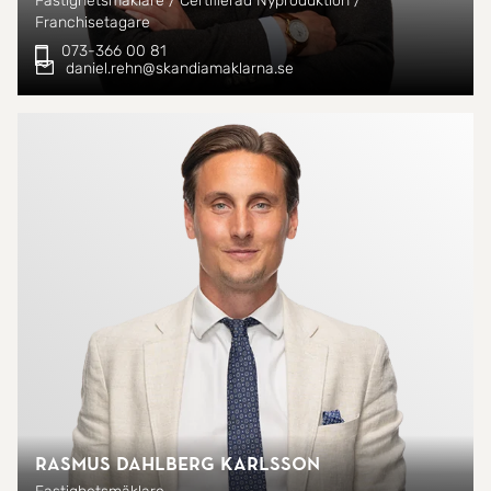
Fastighetsmäklare / Certifierad Nyproduktion /
Franchisetagare
073-366 00 81
daniel.rehn@skandiamaklarna.se
Rasmus Dahlberg Karlsson