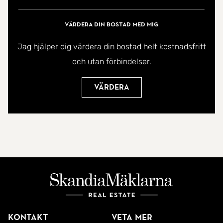
fritidsintresserade. Ett välskött hem med goda
förutsättningar för dig som söker ett bekvämt
Värdera din bostad med mig
boende i ett lugnt kustnära samhälle.
Jag hjälper dig värdera din bostad helt kostnadsfritt
och utan förbindelser.
Kontakta ansvarig mäklare för ytterligare
information.
Värdera
Välkommen!
Kontakt
Veta mer