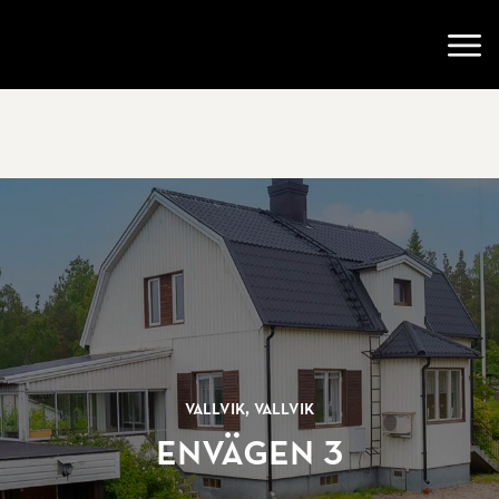
Gå till startsidan
Öppn
Vallvik, Vallvik
Envägen 3