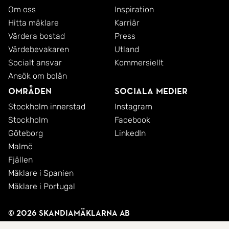
Om oss
Inspiration
Hitta mäklare
Karriär
Värdera bostad
Press
Värdebevakaren
Utland
Socialt ansvar
Kommersiellt
Ansök om bolån
Områden
Sociala medier
Stockholm innerstad
Instagram
Stockholm
Facebook
Göteborg
LinkedIn
Malmö
Fjällen
Mäklare i Spanien
Mäklare i Portugal
© 2026 SkandiaMäklarna AB
Integritetspolicy
Cookies