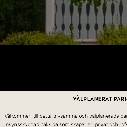
Välplanerat parh
Välkommen till detta trivsamma och välplanerade pa
insynsskyddad baksida som skapar en privat och rofyll