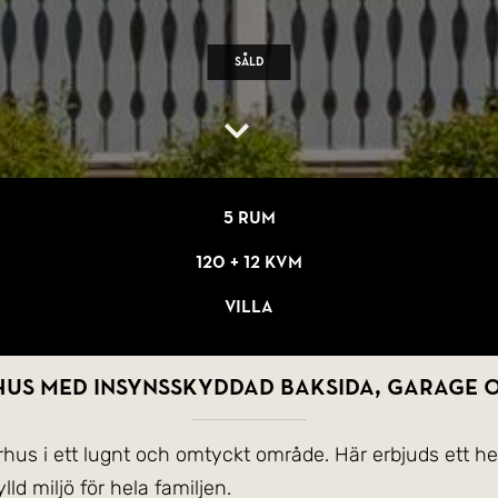
Såld
5 rum
120 + 12 kvm
Villa
us med insynsskyddad baksida, garage 
rhus i ett lugnt och omtyckt område. Här erbjuds ett 
d miljö för hela familjen.