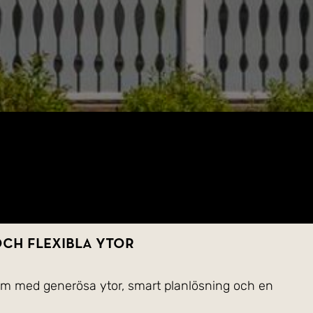
och flexibla ytor
hem med generösa ytor, smart planlösning och en