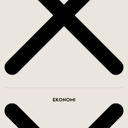
promenadstråk. Här bor ni i en harmonisk miljö
med närhet till service, skolor och goda
pendlingsmöjligheter till närliggande orter. Området
präglas av gemenskap, trygghet och den lantliga
charm som många söker idag, perfekt för både
barnfamiljer och er som vill njuta av ett lugnare
tempo i vardagen.
Varmt välkommen att anmäla ert intresse/ Med
vänliga hälsningar Frida Celind SkandiaMäklarna.
Ekonomi