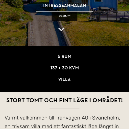
Intresseanmälan
REDO™
6 rum
137 + 30 kvm
Villa
Stort tomt och fint läge i området!
Varmt välkommen till Tranvägen 40 i Svaneholm,
en trivsam villa med ett fantastiskt läge längst in