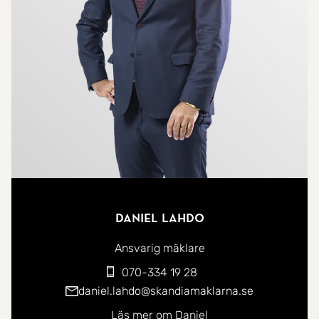
behov enkelt kan göras om till ett extra sovrum.
Vidare in i bostaden finns det första helkaklade
duschrummet med wc, tvättställ och dusch. Köket
är funktionellt med god maskinell utrustning, bra
arbetsytor och plats för matbord. I anslutning till
köket finns en praktiskt placerad tvättavdelning.
På övervåningen möts ni av ett rymligt allrum med
utgång till en balkong under tak, en perfekt plats
för avkoppling. Här finns även två sovrum samt ett
smakfullt helkaklat badrum med wc.
Daniel Lahdo
Bostaden erbjuder uteplatser i båda väderstreck.
Ansvarig mäklare
På baksidan finns en trivsam utemiljö med
070-334 19 28
stenlagd uteplats samt ett praktiskt förråd. På
daniel.lahdo@skandiamaklarna.se
framsidan finns en mysig och insynsskyddad
Läs mer om Daniel