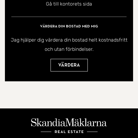
Gå till kontorets sida
uteplats, perfekt för morgonkaffet eller kvällens
lugna stund.
Värdera din bostad med mig
Här bor du med ett mycket bra läge med närhet till
Jag hjälper dig värdera din bostad helt kostnadsfritt
pendeltåg, centrum, skolor, idrottsanläggningar
och utan förbindelser.
och natursköna motionsslingor, ett boende som
passar både familjen och den som vill ha ett
Värdera
smidigt vardagsliv.
Välkommen med din intresseanmälan!