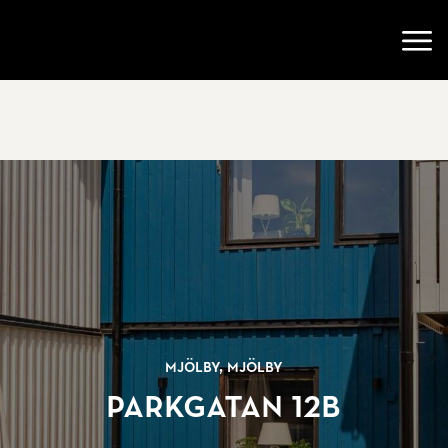
Gå till startsidan
Öppn
Mjölby, Mjölby
Parkgatan 12B