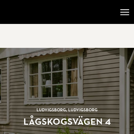
Gå till startsidan
Öppn
Ludvigsborg, Ludvigsborg
Lågskogsvägen 4