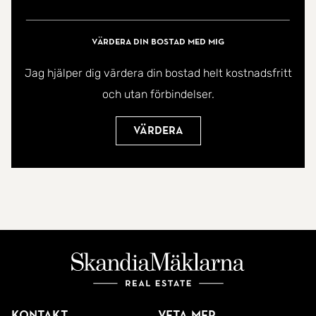
bilfärd till tågstationen i Höör där det erbjuds gratis
pendlarparkering.
Värdera din bostad med mig
Det här är ett hem som passar lika bra som
Jag hjälper dig värdera din bostad helt kostnadsfritt
permanentboende som fritidshus , en plats att
och utan förbindelser.
trivas på året om.
Värdera
Välkommen att upptäcka denna pärla på plats!
Kontakt
Veta mer