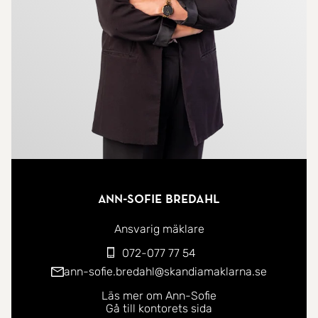
och rymmer kök med matplats, vardagsrum samt
två sovrum. För gäster eller extra utrymme finns
dessutom ett separat gästrum i gästhuset.
På fastigheten finns även carport och praktiska
förrådsutrymmen. Fastigheten är ansluten till
kommunalt vatten och avlopp samt fiber.
I trivsamma Ludvigsborg finns närservice i form av
Ann-Sofie Bredahl
ICA-butik, förskola och friskola samt ett engagerat
föreningsliv. Härifrån tar ni er enkelt vidare med
Ansvarig mäklare
buss till både Höör och Hörby, där goda
072-077 77 54
pendlingsmöjligheter finns mot Lund och Malmö.
ann-sofie.bredahl@skandiamaklarna.se
Med bil når ni Lund på cirka 30 minuter via E22.
Läs mer om Ann-Sofie
Gå till kontorets sida