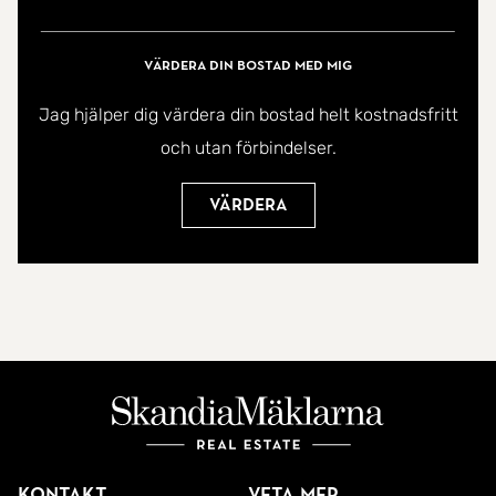
Ta gärna del av filmen i annonsen för att få en
bättre känsla av området och miljön.
Värdera din bostad med mig
Jag hjälper dig värdera din bostad helt kostnadsfritt
Välkomna att boka in er på visning!
och utan förbindelser.
Värdera
Kontakt
Veta mer