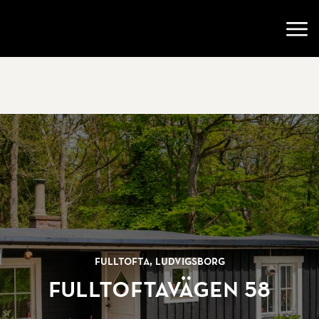
Gå till startsidan
Öppn
Fulltofta, Ludvigsborg
Fulltoftavägen 58