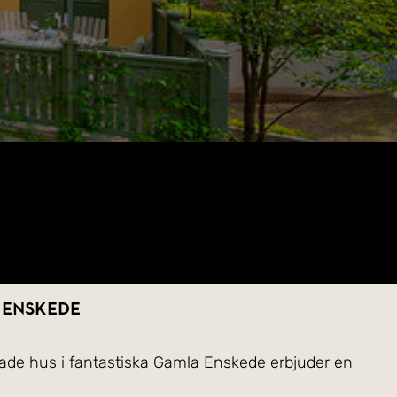
 Enskede
rade hus i fantastiska Gamla Enskede erbjuder en