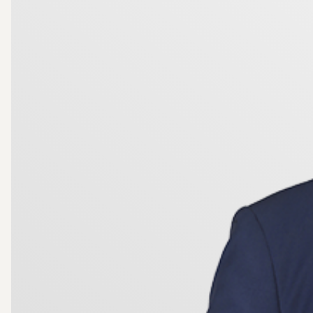
är något utöver det vanliga.
Välkommen hem!
OBS! Kommande hus. Maila intresse för info om event