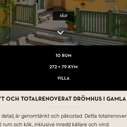
Såld
10 rum
272 + 79 kvm
Villa
vt och totalrenoverat drömhus i Gamla
 detalj är genomtänkt och påkostad. Detta totalrenove
rum och kök, inklusive inredd källare och vind.