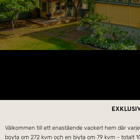
Exklusi
Välkommen till ett enastående vackert hem där varje
boyta om 272 kvm och en biyta om 79 kvm - totalt 10 