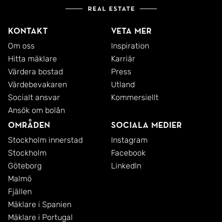
präglat hela nejden växte tätorten fram om kring
förra sekelskiftet, vilket syns på de vackra gamla
Kontakt
Veta mer
byggnaderna och förläggaregårdarna.
Om oss
Inspiration
Hitta mäklare
Karriär
Varmt välkomna att anmäla er på visning av
Värdera bostad
Press
denna charmiga 20-tals villa/ Med vänliga
Värdebevakaren
Utland
Socialt ansvar
Kommersiellt
hälsningar Frida SkandiaMäklarna.
Ansök om bolån
Områden
Sociala medier
Stockholm innerstad
Instagram
Stockholm
Facebook
Göteborg
LinkedIn
Malmö
Fjällen
Mäklare i Spanien
Mäklare i Portugal