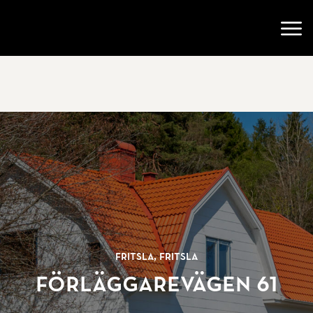
Gå till startsidan
Öppn
Fritsla, Fritsla
Förläggarevägen 61