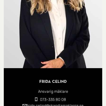
renoveringar utförts så som byte av tak,
installation av luft-vattenvärmepump och även
fiber. Även avloppsanläggningen har uppdaterats
med ny infiltrationsbädd.
På tomten finns förutom det fina bostadshuset ett
rymligt uthus som erbjuder gott om förvaring,
verkstadsdel och möjligen ett hemmakontor i ena
delen.
Det har även byggts upp en rejäl och bra utebox
för lösdrift av ponnyer eller hästar. Runtomkring
Frida Celind
uteboxen är det inhängnat en hage som sträcker
Ansvarig mäklare
sig upp i naturen bakom bostaden och uthuset.
073-335 80 08
Följer man stigen upp till toppen kan ni njuta av en
frida.celind@skandiamaklarna.se