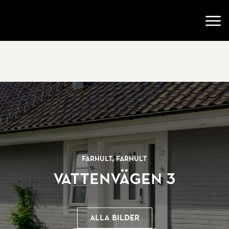
Gå till startsidan
Öppn
Farhult, Farhult
Vattenvägen 3
Alla bilder