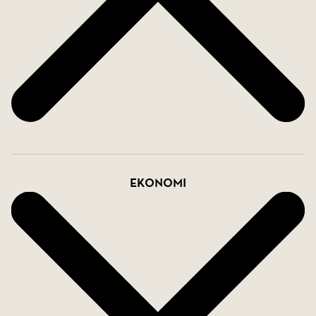
som gör huset lika trivsamt i januari som under
högsommaren.
Köket är både funktionellt och inbjudande med
generösa arbetsytor och gott om förvaring. Här
lagas maten med utsikt mot trädgården samtidigt
som kontakten med resten av huset alltid finns
kvar.
Ekonomi
Men kanske är det ändå uterummet som blir
hemmets verkliga favoritplats.
Med öppet ryggåstak, generösa glaspartier och
utsikt över den lummiga trädgården känns det
nästan som att sitta utomhus, oavsett årstid. Här