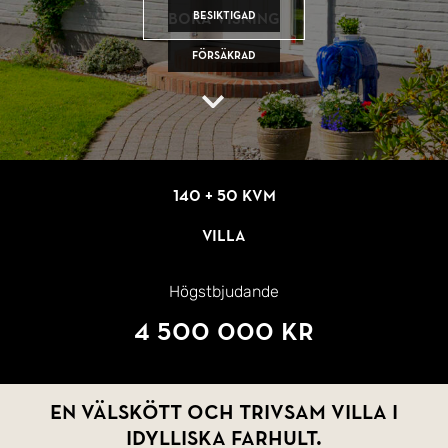
Besiktigad
Boka visning
Försäkrad
140 + 50 kvm
Villa
Högstbjudande
4 500 000 kr
En välskött och trivsam villa i
idylliska Farhult.