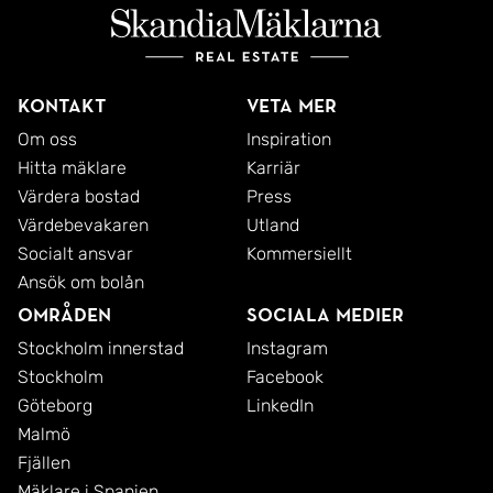
Kontakt
Veta mer
Om oss
Inspiration
Hitta mäklare
Karriär
Värdera bostad
Press
Värdebevakaren
Utland
Socialt ansvar
Kommersiellt
Ansök om bolån
Områden
Sociala medier
Stockholm innerstad
Instagram
Stockholm
Facebook
Göteborg
LinkedIn
Malmö
Fjällen
Mäklare i Spanien