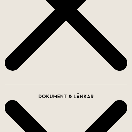
börjar vårens första frukostar, här samlas familjen
under sommarens grillkvällar och här förlängs
sensommaren långt in på hösten. När kvällssolen
färgar himlen över Farhult blir detta en plats man
har svårt att lämna.
Utanför väntar en välskött och insynsskyddad
trädgård där häckar och grönska skapar en privat
oas. De stora gräsytorna ger gott om plats för
barnens lekar, odlingsdrömmar eller lugna dagar i
solstolen. Flera uteplatser gör att solen kan följas
Dokument & länkar
från morgonkaffet till kvällens sista glas vin.
Husets planlösning är genomtänkt för både
familjeliv och gäster. Entréplanet erbjuder de