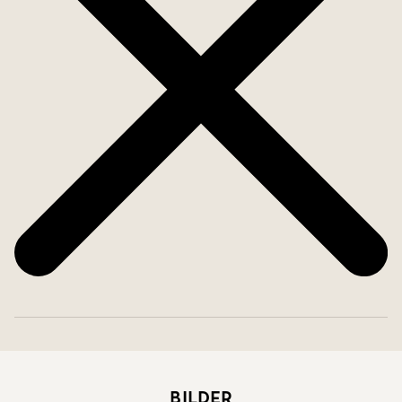
sociala ytorna tillsammans med sovrum och
praktiska funktioner, medan den inredda
övervåningen ger extra utrymme för tonårsbarn,
hemmakontor eller övernattande familj och
vänner. De ljusa rummen under snedtak skapar en
rogivande känsla där lugnet infinner sig direkt.
Bostaden har under åren tagits om hand med stor
omsorg. Materialvalen är tidlösa, skicket mycket
gott och helheten ger ett intryck av ett hem där
det bara är att flytta in och börja leva.
Farhult är en av nordvästra Skånes bäst bevarade
kusthemligheter. Här väntar morgondopp vid den
Bilder