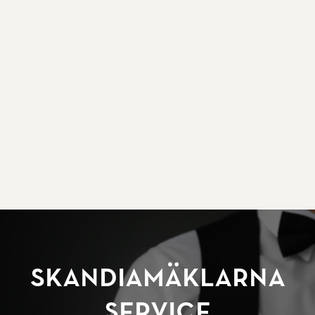
SkandiaMäklarna
Service