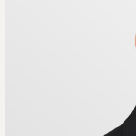
Toppenläge i Åkers Styckebruk med promenad- och cyke
bussresa. Det är också enkelt att ta sig till statione
Åkers Styckebruk kännetecknas av natursköna omgivn
övergår i de vackra Marvikarna, med en paddlingsled
cykelavstånd.
Välkommen på visning!