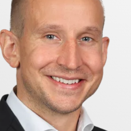
lavstånd till skola, förskola och matbutik. För pendla
n med cykel. Från Läggesta station tar tågresan till Sto
ingar, vandringsleder längs Sörmlandsleden och ett ri
 hela vägen till Gnesta. Skottvångs gruva med restaur