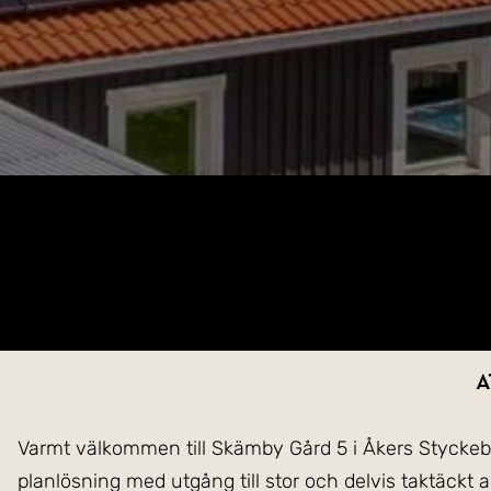
A
Varmt välkommen till Skämby Gård 5 i Åkers Styckebru
planlösning med utgång till stor och delvis taktäckt