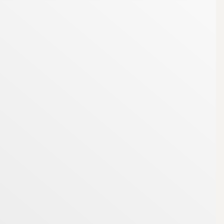
ren nås Läggesta station med en kort bil- eller
ckholm Central endast cirka 38 minuter.
kt kulturarv. Sjön Visnaren med allmän badplats
ang, barnteater och musikunderhållning finns inom