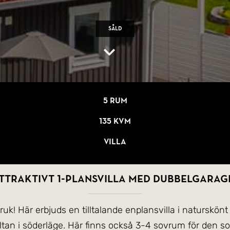
Såld
5 rum
135 kvm
Villa
ttraktivt 1-plansvilla med dubbelgarag
k! Här erbjuds en tilltalande enplansvilla i naturskönt
 altan i söderläge. Här finns också 3-4 sovrum för den