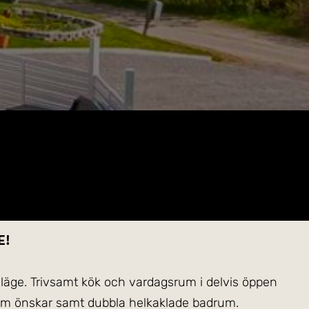
e!
 läge. Trivsamt kök och vardagsrum i delvis öppen
 som önskar samt dubbla helkaklade badrum.