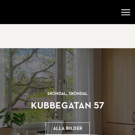
Gå till startsidan
Öppn
Sköndal, Sköndal
Kubbegatan 57
Alla bilder