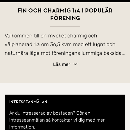
Fin och charmig 1:a i populär
förening
Välkommen till en mycket charmig och
välplanerad 1:a om 36,5 kvm med ett lugnt och
naturnära läge mot föreningens lummiga baksida.
Här bor du med stora fönsterpartier, härligt
Läs mer
ljusinsläpp och grönskande utsikt från både allrum
och kök. Den franska balkongen blir en naturlig
förlängning av rummet och skapar en luftig och
trivsam känsla året om.
Intresseanmälan
Är du intresserad av bostaden? Gör en
Bostaden erbjuder en smart planlösning med
intresseanmälan så kontaktar vi dig med mer
rymlig hall och goda förvaringsmöjligheter, stort
information.