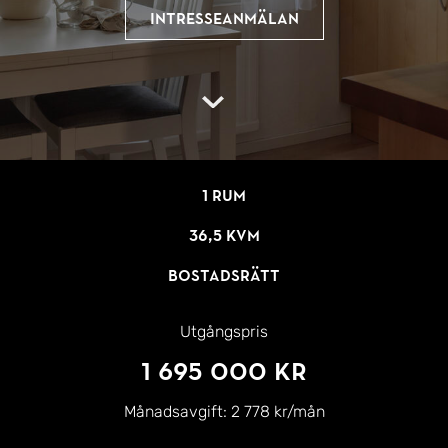
Intresseanmälan
1 rum
36,5 kvm
Bostadsrätt
Utgångspris
1 695 000 kr
Månadsavgift:
2 778 kr/mån