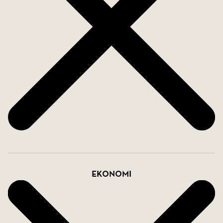
Brf HSB Sköndal är en solid och välskött förening
med god ekonomi och strukturerade
framtidsplaner. Föreningen äger marken och har
en låg belåningsgrad om ca 3 600 kr/kvm. För
endast 145kr/mån ingår bredband via Telenor
(1000/1000) samt ett basutbud av tv-kanaler.
Föreningen tillhandahåller bland annat
parkeringsplatser, garageplatser och MC-platser
(separat kö), föreningslokal, hobbylokal, tvättstuga
med torkrum, cykelförråd och barnvagnsförråd i
källaren som nås från trapphuset. Här finns också
Ekonomi
trevliga gårdar med grillmöjligheter samt stora
lekplatser och fina grönområden mellan husen. Till
lägenheten hör både förråd och matkällarförråd.