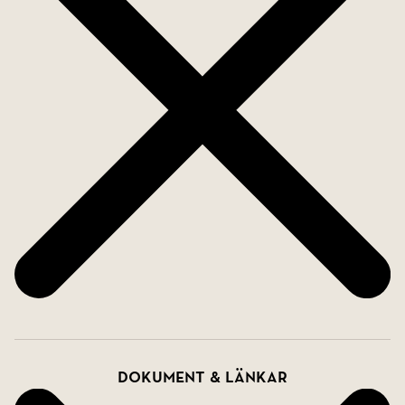
Här bor du med ett attraktivt läge i populära
Sköndal - lugnt, grönt och samtidigt med närhet
till stadens puls. Endast några minuters promenad
bort finns Sköndals centrum med matbutik,
restauranger, service och goda kommunikationer.
På promenadavstånd når du även sjön Drevviken
med badplatser, promenadstråk, löpspår och
vacker natur. Närheten till Flatens naturreservat,
Orhem och Ågesta Golfklubb gör området perfekt
för den som uppskattar ett aktivt friluftsliv. Buss
188 tar dig till Gullmarsplan på cirka 10-15 minuter
beroende på trafik. Bussar trafikerar även Farsta C,
Farsta strand och Skarpnäck. Buss 193 (Farsta
Dokument & länkar
strand-Centralen) går dygnet runt.