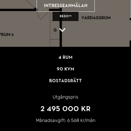
Intresseanmälan
REDO™
4 rum
90 kvm
Bostadsrätt
Utgångspris
2 495 000 kr
Månadsavgift:
6 568 kr/mån