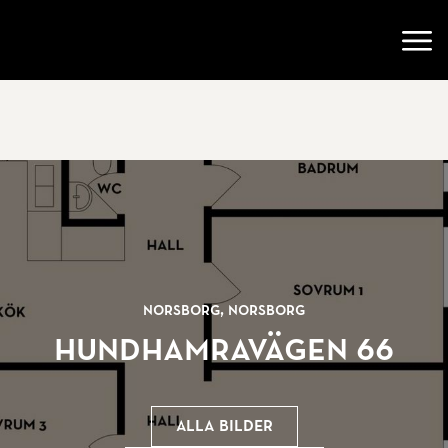
Gå till startsidan
Öppn
Norsborg, Norsborg
Hundhamravägen 66
Alla bilder