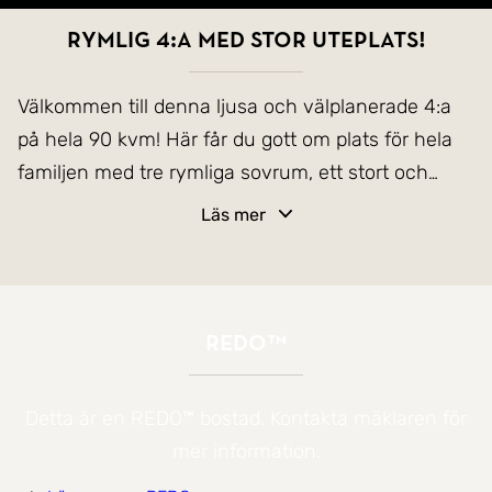
Rymlig 4:a med stor uteplats!
Välkommen till denna ljusa och välplanerade 4:a
på hela 90 kvm! Här får du gott om plats för hela
familjen med tre rymliga sovrum, ett stort och
stilrent kök perfekt för både vardagsmiddagar och
Läs mer
festliga tillställningar, samt ett generöst
vardagsrum där du kan koppla av eller umgås med
nära och kära.
REDO™
Bostadens hjärta är den stora och fina uteplatsen
? en underbar förlängning av hemmet! Här kan du
Detta är en REDO™ bostad. Kontakta mäklaren för
njuta av soliga dagar, duka upp för middagar under
mer information.
bar himmel och skapa en grönskande oas med