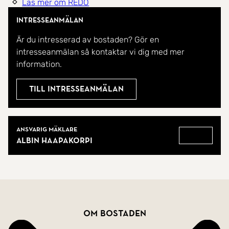
Läs mer om REDO
växter och loungemöbler.
Intresseanmälan
Med en smart planlösning och gott om ytor är
Är du intresserad av bostaden? Gör en
detta en bostad som passar perfekt för både
intresseanmälan så kontaktar vi dig med mer
information.
barnfamiljen och dig som vill ha extra rum för
kontor eller hobby.
Till intresseanmälan
Välkommen hem!
Mäklare
Ansvarig mäklare
Albin Haapakorpi
Gå till
Bostadsfakta
Om bostaden