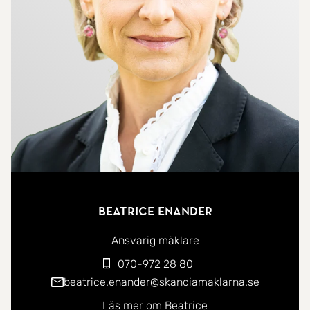
förskola och bad vid Ösbysjön. Med Roslagsbanan
tar det 9 minuter till Östra station.
Beatrice Enander
Ansvarig mäklare
070-972 28 80
beatrice.enander@skandiamaklarna.se
Läs mer om Beatrice