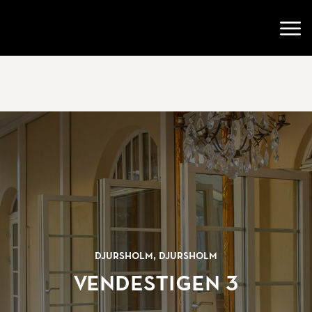
Gå till startsidan
Öppn
Djursholm, Djursholm
Vendestigen 3