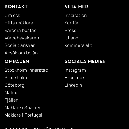
Kontakt
Veta mer
Om oss
Inspiration
Hitta mäklare
Karriär
Värdera bostad
Press
Värdebevakaren
Utland
Socialt ansvar
Kommersiellt
Ansök om bolån
Områden
Sociala medier
Stockholm innerstad
Instagram
Stockholm
Facebook
Göteborg
LinkedIn
Malmö
Fjällen
Mäklare i Spanien
Mäklare i Portugal