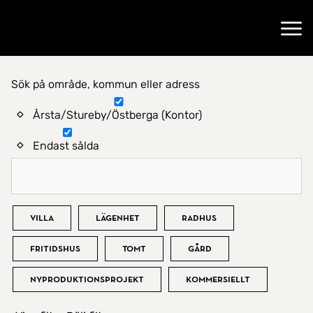
Gå till startsidan
Öppn
Sök på område, kommun eller adress
Hitta hem
Årsta/Stureby/Östberga (Kontor)
Endast sålda
Bostadstyp
Villa
Lägenhet
Radhus
Fritidshus
Tomt
Gård
Nyproduktionsprojekt
Kommersiellt