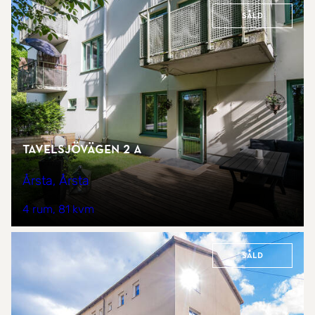
Såld
Tavelsjövägen 2 A
Årsta, Årsta
4 rum
81 kvm
Såld