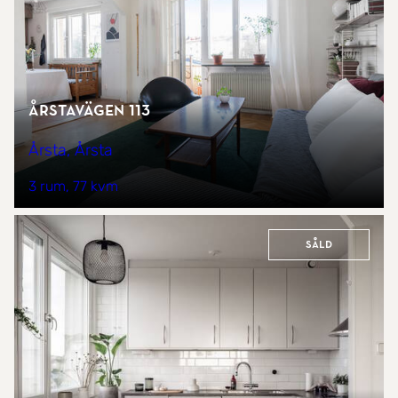
Årstavägen 113
Årsta, Årsta
3 rum
77 kvm
Såld