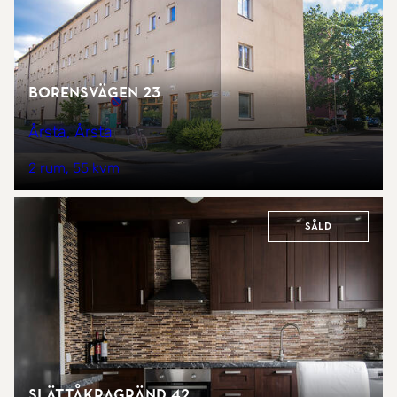
Borensvägen 23
Årsta, Årsta
2 rum
55 kvm
Såld
Slättåkragränd 42