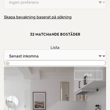
Skapa bevakning baserat på sökning
32 matchande bostäder
Visa resultat som
Lista
Sortera efter
Karta
Sök
Såld