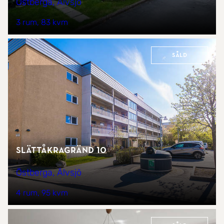
Östberga, Älvsjö
3 rum
83 kvm
Såld
Slättåkragränd 10
Östberga, Älvsjö
4 rum
95 kvm