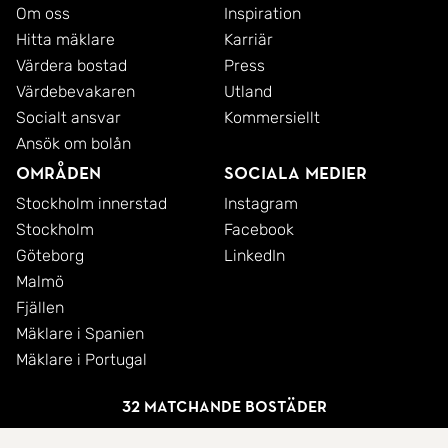
Om oss
Inspiration
Hitta mäklare
Karriär
Värdera bostad
Press
Värdebevakaren
Utland
Socialt ansvar
Kommersiellt
Ansök om bolån
Områden
Sociala medier
Stockholm innerstad
Instagram
Stockholm
Facebook
Göteborg
LinkedIn
Malmö
Fjällen
Mäklare i Spanien
Mäklare i Portugal
32 matchande bostäder
© 2026 SkandiaMäklarna AB
Integritetspolicy
Cookies