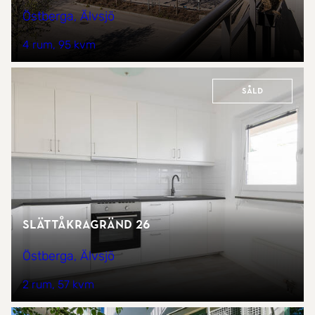
Östberga, Älvsjö
4 rum
95 kvm
Såld
Slättåkragränd 26
Östberga, Älvsjö
2 rum
57 kvm