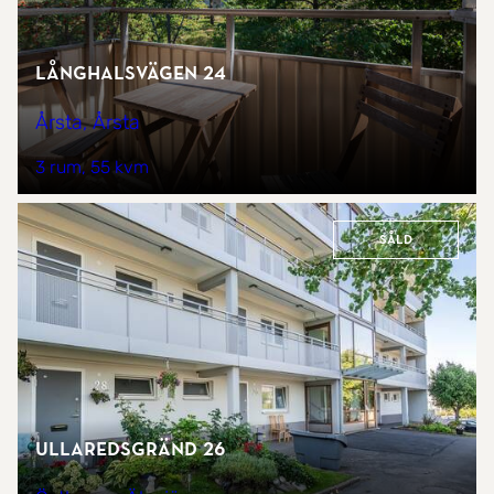
Långhalsvägen 24
Årsta, Årsta
3 rum
55 kvm
Såld
Ullaredsgränd 26