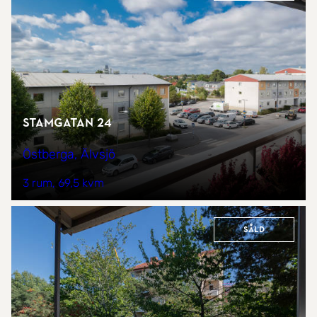
Stamgatan 24
Östberga, Älvsjö
3 rum
69,5 kvm
Såld