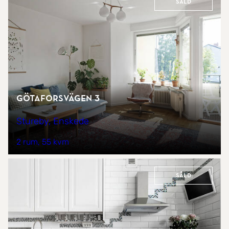
Såld
Götaforsvägen 3
Stureby, Enskede
2 rum
55 kvm
Såld