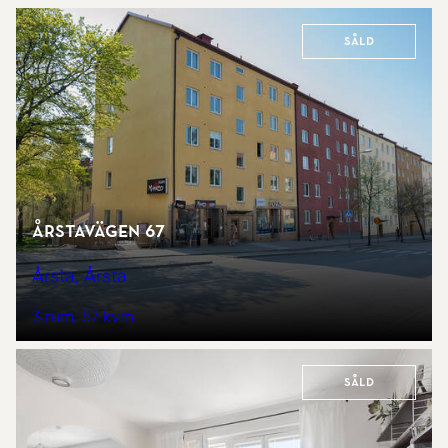
Såld
Årstavägen 67
Årsta, Årsta
3 rum
57 kvm
Såld