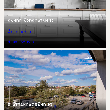
Sandfjärdsgatan 12
Årsta, Årsta
4 rum
88 kvm
Såld
Slättåkragränd 10