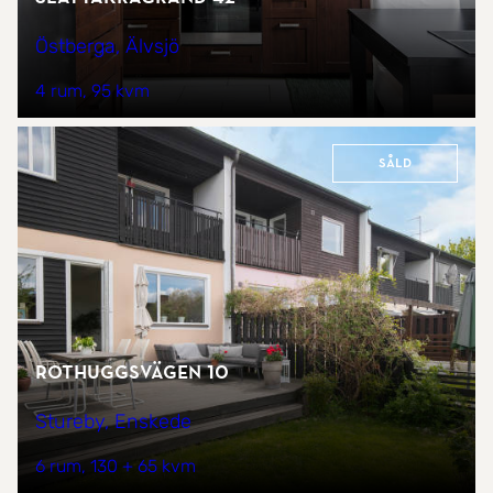
Östberga, Älvsjö
4 rum
95 kvm
Såld
Rothuggsvägen 10
Stureby, Enskede
6 rum
130 + 65 kvm