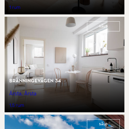
1 rum
Såld
Bränningevägen 34
Årsta, Årsta
1,5 rum
Såld