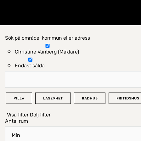
Gå till startsidan
Sök på område, kommun eller adress
Hitta hem
Christine Vanberg (Mäklare)
Endast sålda
Bostadstyp
Villa
Lägenhet
Radhus
Fritidshus
Visa filter
Dölj filter
Antal rum